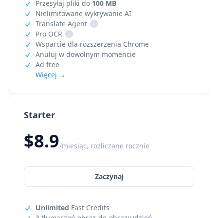
Przesyłaj pliki do
100 MB
Nielimitowane wykrywanie AI
Translate Agent
i
Pro OCR
i
Wsparcie dla rozszerzenia Chrome
Anuluj w dowolnym momencie
Ad free
Więcej →
Starter
$8.9
/miesiąc, rozliczane rocznie
Zaczynaj
Unlimited
Fast Credits
3 tłumaczeń obraz-do-obrazu/dzień