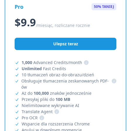
Pro
50% TANIEJ
$9.9
/miesiąc, rozliczane rocznie
Ulepsz teraz
1,000
Advanced Credits/month
i
Unlimited
Fast Credits
10 tłumaczeń obraz-do-obrazu/dzień
Obsługuje tłumaczenia zeskanowanych PDF-
i
ów
Aż do
100,000
znaków jednocześnie
Przesyłaj pliki do
100 MB
Nielimitowane wykrywanie AI
Translate Agent
i
Pro OCR
i
Wsparcie dla rozszerzenia Chrome
Anuluj w dowolnym momencie