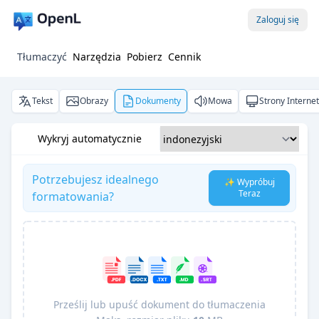
Zaloguj się
Tłumaczyć
Narzędzia
Pobierz
Cennik
Tekst
Obrazy
Dokumenty
Mowa
Strony Interne
Wykryj automatycznie
Potrzebujesz idealnego
✨ Wypróbuj
Teraz
formatowania?
Prześlij lub upuść dokument do tłumaczenia