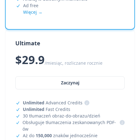
Ad free
Więcej →
Ultimate
$29.9
/miesiąc, rozliczane rocznie
Zaczynaj
Unlimited
Advanced Credits
i
Unlimited
Fast Credits
30 tłumaczeń obraz-do-obrazu/dzień
Obsługuje tłumaczenia zeskanowanych PDF-
i
ów
Aż do
150,000
znaków jednocześnie