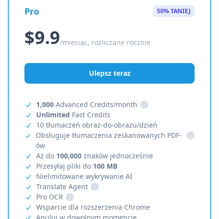
Pro
50% TANIEJ
$9.9
/miesiąc, rozliczane rocznie
Ulepsz teraz
1,000
Advanced Credits/month
i
Unlimited
Fast Credits
10 tłumaczeń obraz-do-obrazu/dzień
Obsługuje tłumaczenia zeskanowanych PDF-
i
ów
Aż do
100,000
znaków jednocześnie
Przesyłaj pliki do
100 MB
Nielimitowane wykrywanie AI
Translate Agent
i
Pro OCR
i
Wsparcie dla rozszerzenia Chrome
Anuluj w dowolnym momencie