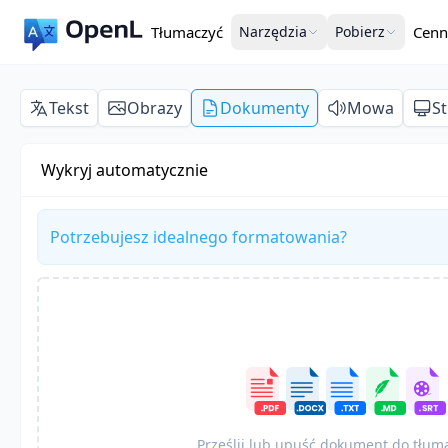
Tłumaczyć
Narzędzia
Pobierz
Cenn
Tekst
Obrazy
Dokumenty
Mowa
S
Wykryj automatycznie
Potrzebujesz idealnego formatowania?
Prześlij lub upuść dokument do tłum