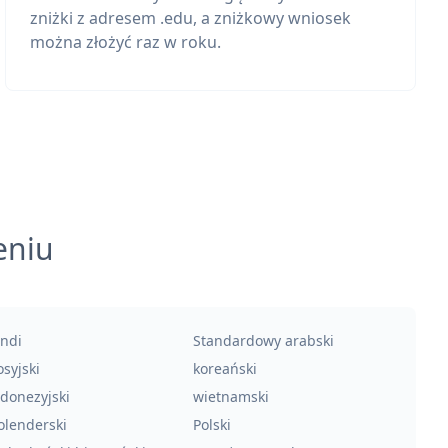
zniżki z adresem .edu, a zniżkowy wniosek
można złożyć raz w roku.
eniu
indi
Standardowy arabski
syjski
koreański
ndonezyjski
wietnamski
olenderski
Polski