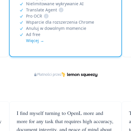
Nielimitowane wykrywanie AI
Translate Agent
i
Pro OCR
i
Wsparcie dla rozszerzenia Chrome
Anuluj w dowolnym momencie
Ad free
Więcej →
Płatności przez
I find myself turning to OpenL more and
T
y
more for any task that requires high accuracy,
document integrity, and peace of mind about