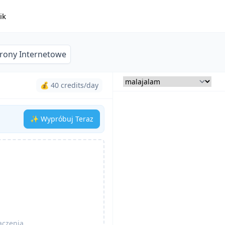
ik
trony Internetowe
💰 40 credits/day
✨ Wypróbuj Teraz
aczenia