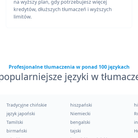
na wyższy plan, gdy potrzebujesz więcej
kredytów, dłuższych tłumaczeń i wyższych
limitów.
Profesjonalne tłumaczenia w ponad 100 językach
popularniejsze języki w tłumacz
Tradycyjne chińskie
hiszpański
h
język japoński
Niemiecki
Ro
Tamilski
bengalski
i
birmański
tajski
H