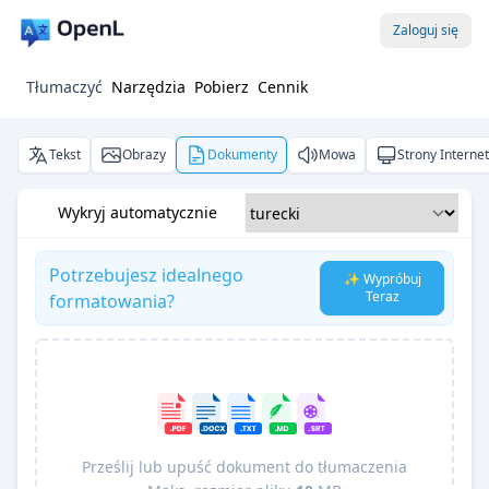
Zaloguj się
Tłumaczyć
Narzędzia
Pobierz
Cennik
Tekst
Obrazy
Dokumenty
Mowa
Strony Interne
Wykryj automatycznie
Potrzebujesz idealnego
✨ Wypróbuj
Teraz
formatowania?
Prześlij lub upuść dokument do tłumaczenia