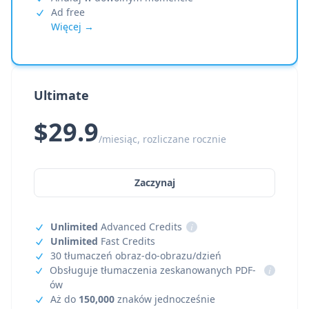
Ad free
Więcej →
Ultimate
$29.9
/miesiąc, rozliczane rocznie
Zaczynaj
Unlimited
Advanced Credits
i
Unlimited
Fast Credits
30 tłumaczeń obraz-do-obrazu/dzień
Obsługuje tłumaczenia zeskanowanych PDF-
i
ów
Aż do
150,000
znaków jednocześnie