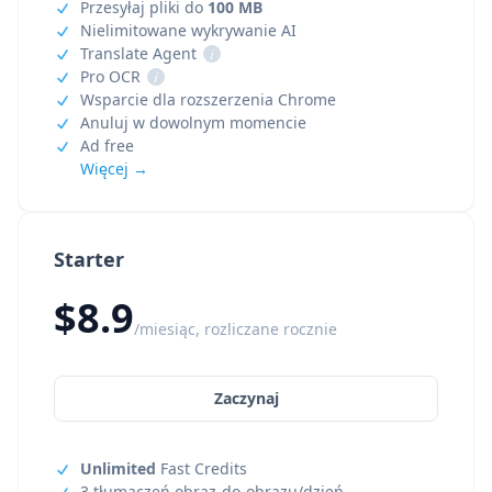
Przesyłaj pliki do
100 MB
Nielimitowane wykrywanie AI
Translate Agent
i
Pro OCR
i
Wsparcie dla rozszerzenia Chrome
Anuluj w dowolnym momencie
Ad free
Więcej →
Starter
$8.9
/miesiąc, rozliczane rocznie
Zaczynaj
Unlimited
Fast Credits
3 tłumaczeń obraz-do-obrazu/dzień