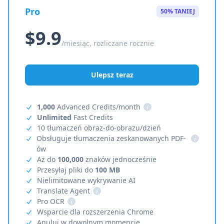
Pro
50% TANIEJ
$9.9
/miesiąc, rozliczane rocznie
Ulepsz teraz
1,000
Advanced Credits/month
i
Unlimited
Fast Credits
10 tłumaczeń obraz-do-obrazu/dzień
Obsługuje tłumaczenia zeskanowanych PDF-
i
ów
Aż do
100,000
znaków jednocześnie
Przesyłaj pliki do
100 MB
Nielimitowane wykrywanie AI
Translate Agent
i
Pro OCR
i
Wsparcie dla rozszerzenia Chrome
Anuluj w dowolnym momencie