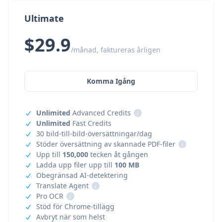
Ultimate
$29.9
/månad, faktureras årligen
Komma Igång
Unlimited
Advanced Credits
i
Unlimited
Fast Credits
30 bild-till-bild-översättningar/dag
Stöder översättning av skannade PDF-filer
i
Upp till
150,000
tecken åt gången
Ladda upp filer upp till
100 MB
Obegränsad AI-detektering
Translate Agent
i
Pro OCR
i
Stöd för Chrome-tillägg
Avbryt när som helst