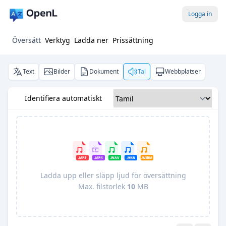
Logga in
Översätt
Verktyg
Ladda ner
Prissättning
Text
Bilder
Dokument
Tal
Webbplatser
Identifiera automatiskt
Ladda upp eller släpp ljud för översättning
Max. filstorlek
10
MB
Pro