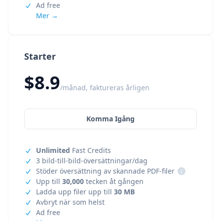
Ad free
Mer →
Starter
$8.9
/månad, faktureras årligen
Komma Igång
Unlimited
Fast Credits
3 bild-till-bild-översättningar/dag
Stöder översättning av skannade PDF-filer
i
Upp till
30,000
tecken åt gången
Ladda upp filer upp till
30 MB
Avbryt när som helst
Ad free