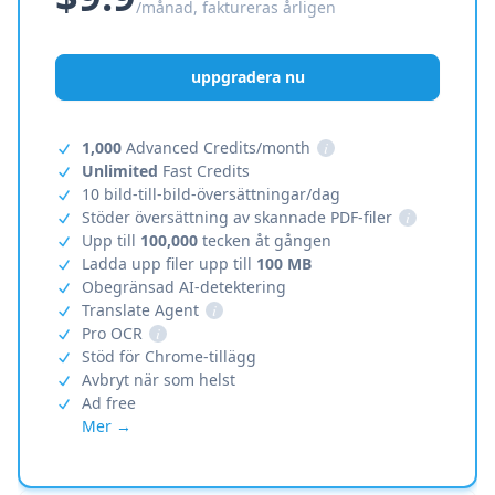
/månad, faktureras årligen
uppgradera nu
1,000
Advanced Credits/month
i
Unlimited
Fast Credits
10 bild-till-bild-översättningar/dag
Stöder översättning av skannade PDF-filer
i
Upp till
100,000
tecken åt gången
Ladda upp filer upp till
100 MB
Obegränsad AI-detektering
Translate Agent
i
Pro OCR
i
Stöd för Chrome-tillägg
Avbryt när som helst
Ad free
Mer →