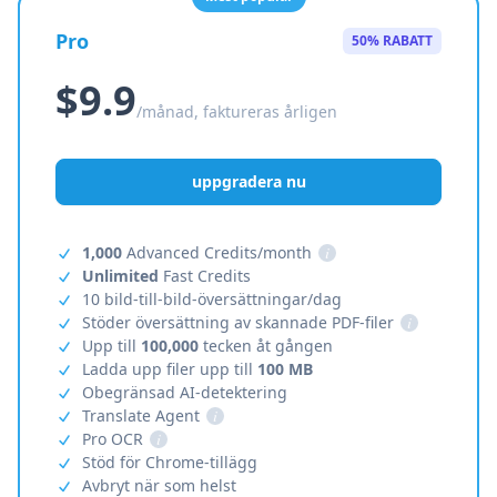
Pro
50% RABATT
$9.9
/månad, faktureras årligen
uppgradera nu
1,000
Advanced Credits/month
i
Unlimited
Fast Credits
10 bild-till-bild-översättningar/dag
Stöder översättning av skannade PDF-filer
i
Upp till
100,000
tecken åt gången
Ladda upp filer upp till
100 MB
Obegränsad AI-detektering
Translate Agent
i
Pro OCR
i
Stöd för Chrome-tillägg
Avbryt när som helst