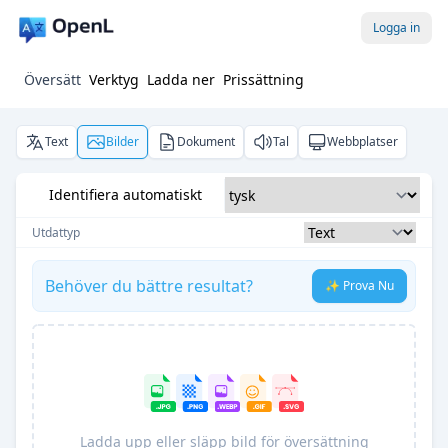
Logga in
Översätt
Verktyg
Ladda ner
Prissättning
Text
Bilder
Dokument
Tal
Webbplatser
Identifiera automatiskt
Utdattyp
Behöver du bättre resultat?
✨ Prova Nu
Ladda upp eller släpp bild för översättning