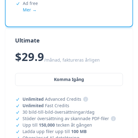
Ad free
Mer →
Ultimate
$29.9
/månad, faktureras årligen
Komma Igång
Unlimited
Advanced Credits
i
Unlimited
Fast Credits
30 bild-till-bild-översättningar/dag
Stöder översättning av skannade PDF-filer
i
Upp till
150,000
tecken åt gången
Ladda upp filer upp till
100 MB
Obegränsad AI-detektering