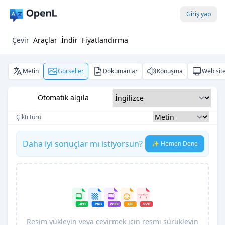
Giriş yap
Çevir
Araçlar
İndir
Fiyatlandırma
Metin
Görseller
Dokümanlar
Konuşma
Web site
Otomatik algıla
Çıktı türü
Daha iyi sonuçlar mı istiyorsun?
✨ Hemen Dene
Resim yükleyin veya çevirmek için resmi sürükleyin