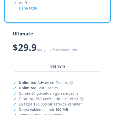
Ad free
Daha fazla →
Ultimate
$29.9
/ay, yıllık faturalandırılır
Başlayın
Unlimited
Advanced Credits
i
Unlimited
Fast Credits
Günde 30 görselden görsele çeviri
Taranmış PDF çevirilerini destekler
i
En fazla
150,000
bir seferde karakter
Dosya yükleme limiti
100 MB
Sınırsız Yapay Zeka Tespiti