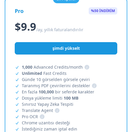
Pro
%50 İNDİRİM
$9.9
/ay, yıllık faturalandırılır
şimdi yükselt
1,000
Advanced Credits/month
i
Unlimited
Fast Credits
Günde 10 görselden görsele çeviri
Taranmış PDF çevirilerini destekler
i
En fazla
100,000
bir seferde karakter
Dosya yükleme limiti
100 MB
Sınırsız Yapay Zeka Tespiti
Translate Agent
i
Pro OCR
i
Chrome uzantısı desteği
İstediğiniz zaman iptal edin