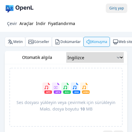
Giriş yap
Çevir
Araçlar
İndir
Fiyatlandırma
Metin
Görseller
Dokümanlar
Konuşma
Web site
Otomatik algıla
Ses dosyası yükleyin veya çevirmek için sürükleyin
Maks. dosya boyutu
10
MB
Pro