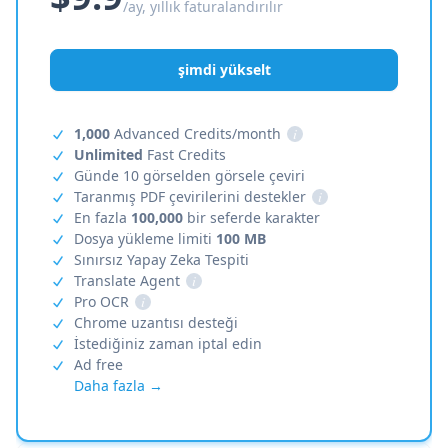
/ay, yıllık faturalandırılır
şimdi yükselt
1,000
Advanced Credits/month
i
Unlimited
Fast Credits
Günde 10 görselden görsele çeviri
Taranmış PDF çevirilerini destekler
i
En fazla
100,000
bir seferde karakter
Dosya yükleme limiti
100 MB
Sınırsız Yapay Zeka Tespiti
Translate Agent
i
Pro OCR
i
Chrome uzantısı desteği
İstediğiniz zaman iptal edin
Ad free
Daha fazla →