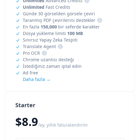
Unlimited
Advanced Credits
i
Unlimited
Fast Credits
Günde 30 görselden görsele çeviri
Taranmış PDF çevirilerini destekler
i
En fazla
150,000
bir seferde karakter
Dosya yükleme limiti
100 MB
Sınırsız Yapay Zeka Tespiti
Translate Agent
i
Pro OCR
i
Chrome uzantısı desteği
İstediğiniz zaman iptal edin
Ad free
Daha fazla →
Starter
$8.9
/ay, yıllık faturalandırılır