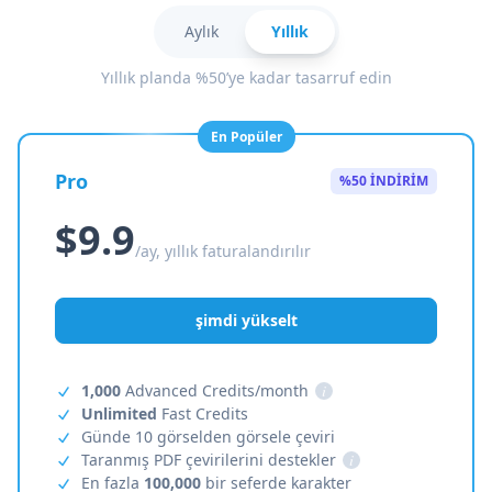
Aylık
Yıllık
Yıllık planda %50’ye kadar tasarruf edin
En Popüler
Pro
%50 İNDİRİM
$9.9
/ay, yıllık faturalandırılır
şimdi yükselt
1,000
Advanced Credits/month
i
Unlimited
Fast Credits
Günde 10 görselden görsele çeviri
Taranmış PDF çevirilerini destekler
i
En fazla
100,000
bir seferde karakter