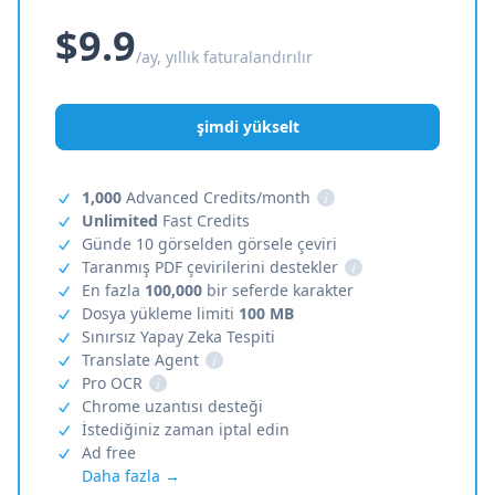
$9.9
/ay, yıllık faturalandırılır
şimdi yükselt
1,000
Advanced Credits/month
i
Unlimited
Fast Credits
Günde 10 görselden görsele çeviri
Taranmış PDF çevirilerini destekler
i
En fazla
100,000
bir seferde karakter
Dosya yükleme limiti
100 MB
Sınırsız Yapay Zeka Tespiti
Translate Agent
i
Pro OCR
i
Chrome uzantısı desteği
İstediğiniz zaman iptal edin
Ad free
Daha fazla →