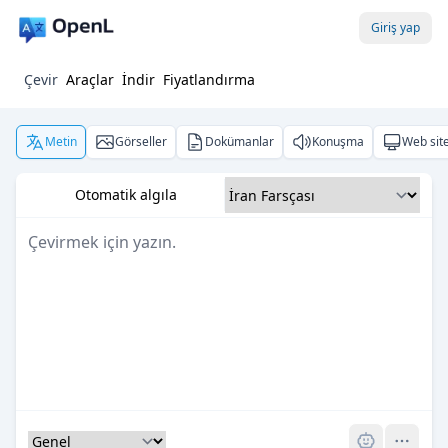
Giriş yap
Çevir
Araçlar
İndir
Fiyatlandırma
Metin
Görseller
Dokümanlar
Konuşma
Web site
Otomatik algıla
Pro