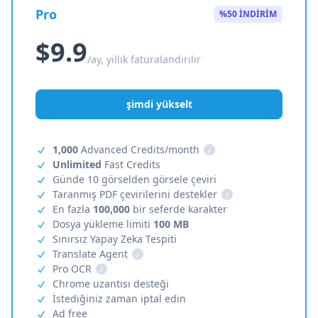
Pro
%50 İNDİRİM
$9.9
/ay, yıllık faturalandırılır
şimdi yükselt
1,000
Advanced Credits/month
i
Unlimited
Fast Credits
Günde 10 görselden görsele çeviri
Taranmış PDF çevirilerini destekler
i
En fazla
100,000
bir seferde karakter
Dosya yükleme limiti
100 MB
Sınırsız Yapay Zeka Tespiti
Translate Agent
i
Pro OCR
i
Chrome uzantısı desteği
İstediğiniz zaman iptal edin
Ad free