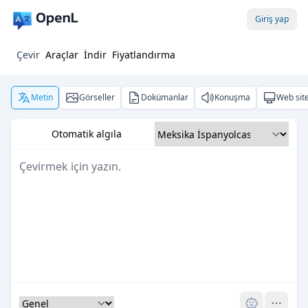
Giriş yap
Çevir
Araçlar
İndir
Fiyatlandırma
Metin
Görseller
Dokümanlar
Konuşma
Web site
Otomatik algıla
Pro