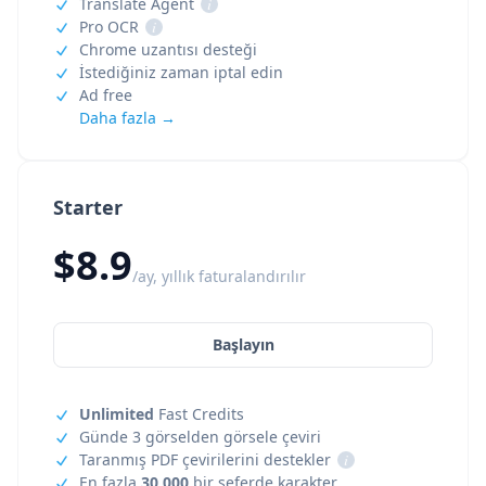
Translate Agent
i
Pro OCR
i
Chrome uzantısı desteği
İstediğiniz zaman iptal edin
Ad free
Daha fazla →
Starter
$8.9
/ay, yıllık faturalandırılır
Başlayın
Unlimited
Fast Credits
Günde 3 görselden görsele çeviri
Taranmış PDF çevirilerini destekler
i
En fazla
30,000
bir seferde karakter