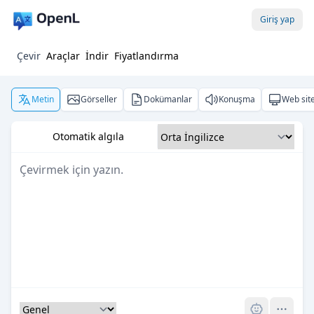
Giriş yap
Çevir
Araçlar
İndir
Fiyatlandırma
Metin
Görseller
Dokümanlar
Konuşma
Web site
Otomatik algıla
Pro