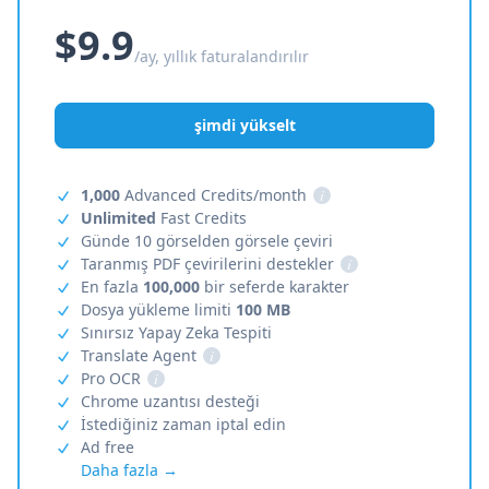
$9.9
/ay, yıllık faturalandırılır
şimdi yükselt
1,000
Advanced Credits/month
i
Unlimited
Fast Credits
Günde 10 görselden görsele çeviri
Taranmış PDF çevirilerini destekler
i
En fazla
100,000
bir seferde karakter
Dosya yükleme limiti
100 MB
Sınırsız Yapay Zeka Tespiti
Translate Agent
i
Pro OCR
i
Chrome uzantısı desteği
İstediğiniz zaman iptal edin
Ad free
Daha fazla →