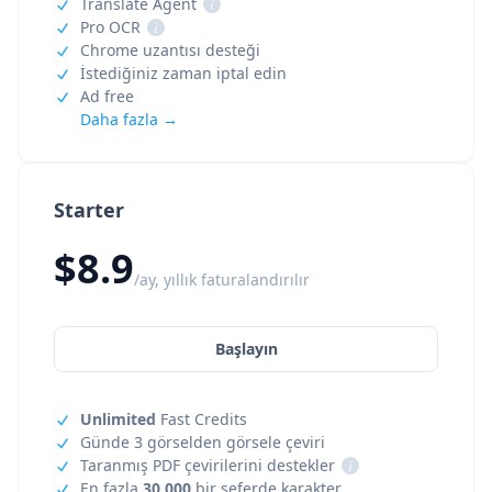
Translate Agent
i
Pro OCR
i
Chrome uzantısı desteği
İstediğiniz zaman iptal edin
Ad free
Daha fazla →
Starter
$8.9
/ay, yıllık faturalandırılır
Başlayın
Unlimited
Fast Credits
Günde 3 görselden görsele çeviri
Taranmış PDF çevirilerini destekler
i
En fazla
30,000
bir seferde karakter