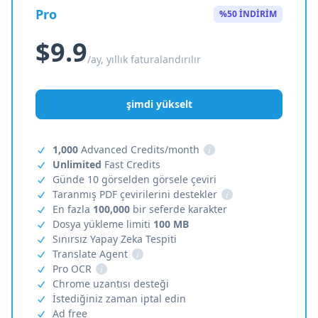
Pro
%50 İNDİRİM
$9.9
/ay, yıllık faturalandırılır
şimdi yükselt
1,000
Advanced Credits/month
i
Unlimited
Fast Credits
Günde 10 görselden görsele çeviri
Taranmış PDF çevirilerini destekler
i
En fazla
100,000
bir seferde karakter
Dosya yükleme limiti
100 MB
Sınırsız Yapay Zeka Tespiti
Translate Agent
i
Pro OCR
i
Chrome uzantısı desteği
İstediğiniz zaman iptal edin
Ad free