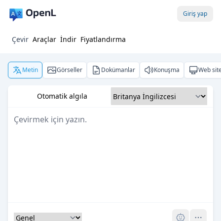
Giriş yap
Çevir
Araçlar
İndir
Fiyatlandırma
Metin
Görseller
Dokümanlar
Konuşma
Web site
Otomatik algıla
Pro