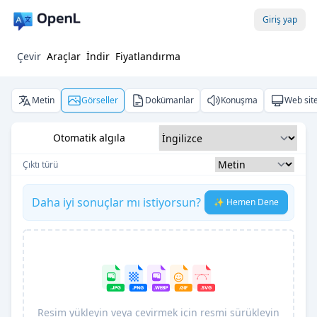
Giriş yap
Çevir
Araçlar
İndir
Fiyatlandırma
Metin
Görseller
Dokümanlar
Konuşma
Web site
Otomatik algıla
Çıktı türü
Daha iyi sonuçlar mı istiyorsun?
✨ Hemen Dene
Resim yükleyin veya çevirmek için resmi sürükleyin