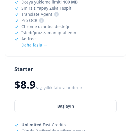
Dosya yükleme limiti
100 MB
Sınırsız Yapay Zeka Tespiti
Translate Agent
i
Pro OCR
i
Chrome uzantısı desteği
İstediğiniz zaman iptal edin
Ad free
Daha fazla →
Starter
$8.9
/ay, yıllık faturalandırılır
Başlayın
Unlimited
Fast Credits
Günde 3 görselden görsele çeviri