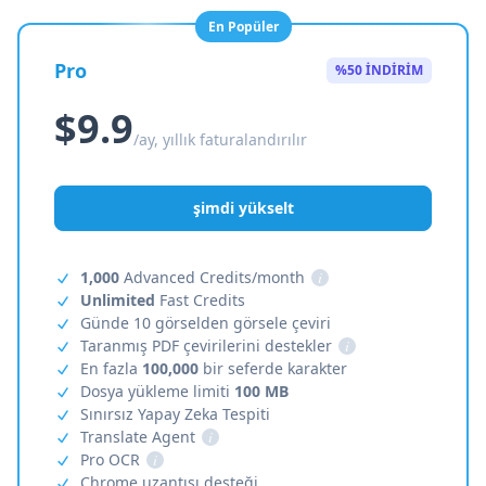
En Popüler
Pro
%50 İNDİRİM
$9.9
/ay, yıllık faturalandırılır
şimdi yükselt
1,000
Advanced Credits/month
i
Unlimited
Fast Credits
Günde 10 görselden görsele çeviri
Taranmış PDF çevirilerini destekler
i
En fazla
100,000
bir seferde karakter
Dosya yükleme limiti
100 MB
Sınırsız Yapay Zeka Tespiti
Translate Agent
i
Pro OCR
i
Chrome uzantısı desteği