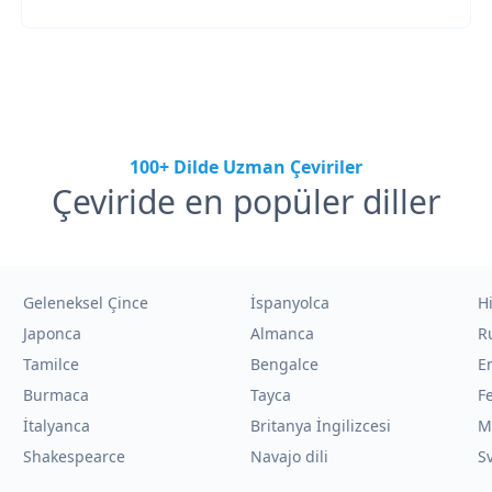
100+ Dilde Uzman Çeviriler
Çeviride en popüler diller
Geleneksel Çince
İspanyolca
H
Japonca
Almanca
R
Tamilce
Bengalce
E
Burmaca
Tayca
F
İtalyanca
Britanya İngilizcesi
M
Shakespearce
Navajo dili
Sv