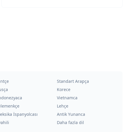
intçe
Standart Arapça
usça
Korece
ndonezyaca
Vietnamca
elemenkçe
Lehçe
eksika İspanyolcası
Antik Yunanca
ahili
Daha fazla dil