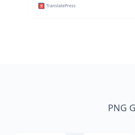
TranslatePress
PNG Gö