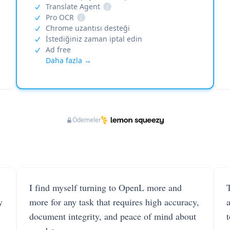
Translate Agent
i
Pro OCR
i
Chrome uzantısı desteği
İstediğiniz zaman iptal edin
Ad free
Daha fazla →
Ödemeler
I find myself turning to OpenL more and
T
y
more for any task that requires high accuracy,
document integrity, and peace of mind about