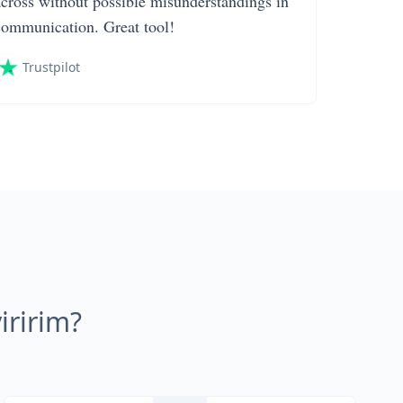
across without possible misunderstandings in
communication. Great tool!
Trustpilot
iririm?