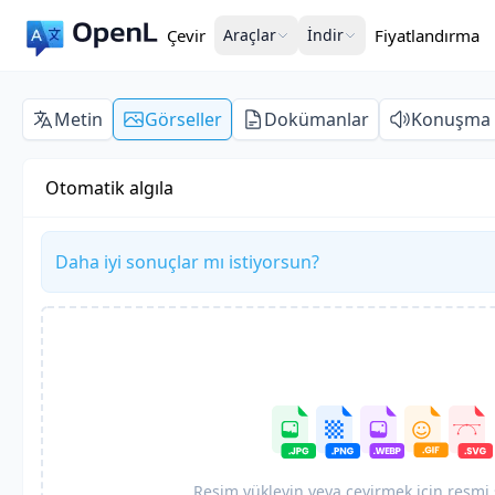
Çevir
Araçlar
İndir
Fiyatlandırma
Metin
Görseller
Dokümanlar
Konuşma
Otomatik algıla
Daha iyi sonuçlar mı istiyorsun?
Resim yükleyin veya çevirmek için resmi