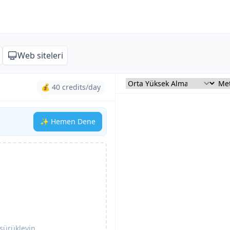
Web siteleri
💰 40 credits/day
✨ Hemen Dene
 sürükleyin