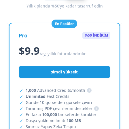
Yıllık planda %50’ye kadar tasarruf edin
En Popüler
Pro
%50 İNDİRİM
$9.9
/ay, yıllık faturalandırılır
şimdi yükselt
1,000
Advanced Credits/month
i
Unlimited
Fast Credits
Günde 10 görselden görsele çeviri
Taranmış PDF çevirilerini destekler
i
En fazla
100,000
bir seferde karakter
Dosya yükleme limiti
100 MB
Sınırsız Yapay Zeka Tespiti