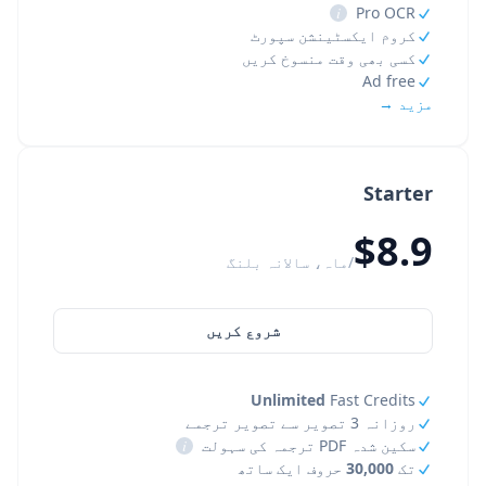
i
Pro OCR
کروم ایکسٹینشن سپورٹ
کسی بھی وقت منسوخ کریں
Ad free
مزید →
Starter
$8.9
/ماہ، سالانہ بلنگ
شروع کریں
Unlimited
Fast Credits
روزانہ 3 تصویر سے تصویر ترجمے
سکین شدہ PDF ترجمہ کی سہولت
i
تک
30,000
حروف ایک ساتھ