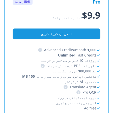
Pro
50% رعایت
$9.9
/ماہ، سالانہ بلنگ
ابھی اپ گریڈ کریں
i
Advanced Credits/month
1,000
Unlimited
Fast Credits
روزانہ 10 تصویر سے تصویر ترجمے
سکین شدہ PDF ترجمہ کی سہولت
i
تک
100,000
حروف ایک ساتھ
فائلیں اپ لوڈ کریں زیادہ سے زیادہ
100 MB
لامحدود AI ڈیٹیکشن
i
Translate Agent
i
Pro OCR
کروم ایکسٹینشن سپورٹ
کسی بھی وقت منسوخ کریں
Ad free