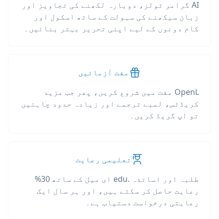
AI گرامر ٹولز، دوبارہ لکھنے کی تجاویز اور
زبان سیکھنے کی سہولت کے ساتھ اسکول اور
کام دونوں کے لیے اپنی تحریر بہتر بنائیں۔
مفت آزمائیں
OpenL مفت میں شروع کریں، پھر جب مزید
کریڈٹس، لمبے ترجمے اور زیادہ حدود چاہئیں
تو اپ گریڈ کریں۔
تعلیمی رعایت
طلبہ اور اساتذہ .edu ای میل کے ساتھ 30%
رعایت حاصل کر سکتے ہیں، اور ہر سال ایک
رعایتی درخواست دستیاب ہے۔