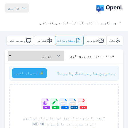
لاگ ان کریں
ترجمہ کریں
اوزار
ڈاؤن لوڈ کریں
قیمتیں
متن
تصاویر
دستاویزات
تقریر
ویب سائٹس
خودکار طور پر پہچانیں
بہترین فارمیٹنگ چاہیے؟
✨ ابھی آزمائیں
ترجمہ کے لیے دستاویز اپ لوڈ یا ڈراپ کریں
زیادہ سے زیادہ فائل سائز
10
MB