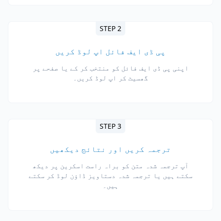
STEP 2
پی ڈی ایف فائل اپ لوڈ کریں
اپنی پی ڈی ایف فائل کو منتخب کر کے یا صفحے پر
گھسیٹ کر اپ لوڈ کریں۔
STEP 3
ترجمہ کریں اور نتائج دیکھیں
آپ ترجمہ شدہ متن کو براہ راست اسکرین پر دیکھ
سکتے ہیں یا ترجمہ شدہ دستاویز ڈاؤن لوڈ کر سکتے
ہیں۔