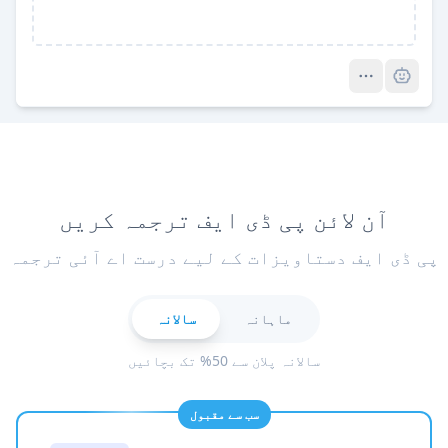
Pro
آن لائن پی ڈی ایف ترجمہ کریں
پی ڈی ایف دستاویزات کے لیے درست اے آئی ترجمہ
ماہانہ
سالانہ
سالانہ پلان سے 50% تک بچائیں
سب سے مقبول