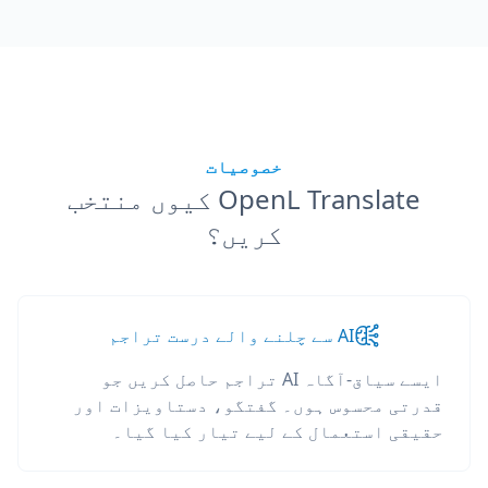
خصوصیات
OpenL Translate کیوں منتخب
کریں؟
AI سے چلنے والے درست تراجم
ایسے سیاق-آگاہ AI تراجم حاصل کریں جو
قدرتی محسوس ہوں۔ گفتگو، دستاویزات اور
حقیقی استعمال کے لیے تیار کیا گیا۔