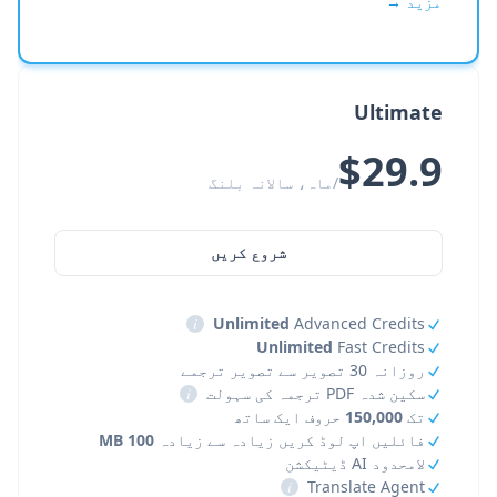
مزید →
Ultimate
$29.9
/ماہ، سالانہ بلنگ
شروع کریں
i
Unlimited
Advanced Credits
Unlimited
Fast Credits
روزانہ 30 تصویر سے تصویر ترجمے
سکین شدہ PDF ترجمہ کی سہولت
i
تک
150,000
حروف ایک ساتھ
فائلیں اپ لوڈ کریں زیادہ سے زیادہ
100 MB
لامحدود AI ڈیٹیکشن
i
Translate Agent