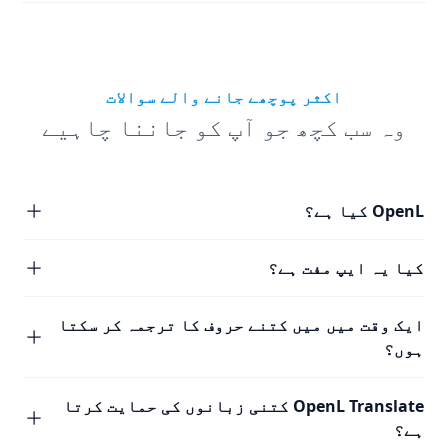
اکثر پوچھے جانے والے سوالات
وہ سب کچھ جو آپ کو جاننا چاہیے
OpenL کیا ہے؟
کیا یہ ایپ مفت ہے؟
ایک وقت میں میں کتنے حروف کا ترجمہ کر سکتا
ہوں؟
OpenL Translate کتنی زبانوں کی حمایت کرتا
ہے؟