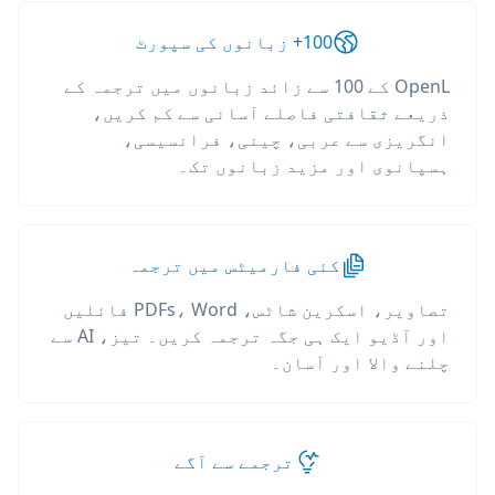
100+ زبانوں کی سپورٹ
OpenL کے 100 سے زائد زبانوں میں ترجمہ کے
ذریعے ثقافتی فاصلے آسانی سے کم کریں،
انگریزی سے عربی، چینی، فرانسیسی،
ہسپانوی اور مزید زبانوں تک۔
کئی فارمیٹس میں ترجمہ
تصاویر، اسکرین شاٹس، PDFs، Word فائلیں
اور آڈیو ایک ہی جگہ ترجمہ کریں۔ تیز، AI سے
چلنے والا اور آسان۔
ترجمے سے آگے