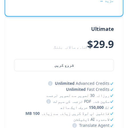
مزید →
Ultimate
$29.9
/ماہ، سالانہ بلنگ
شروع کریں
i
Unlimited
Advanced Credits
Unlimited
Fast Credits
روزانہ 30 تصویر سے تصویر ترجمے
سکین شدہ PDF ترجمہ کی سہولت
i
تک
150,000
حروف ایک ساتھ
فائلیں اپ لوڈ کریں زیادہ سے زیادہ
100 MB
لامحدود AI ڈیٹیکشن
i
Translate Agent