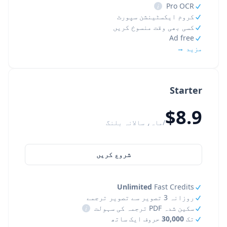
i
Pro OCR
کروم ایکسٹینشن سپورٹ
کسی بھی وقت منسوخ کریں
Ad free
مزید →
Starter
$8.9
/ماہ، سالانہ بلنگ
شروع کریں
Unlimited
Fast Credits
روزانہ 3 تصویر سے تصویر ترجمے
سکین شدہ PDF ترجمہ کی سہولت
i
تک
30,000
حروف ایک ساتھ