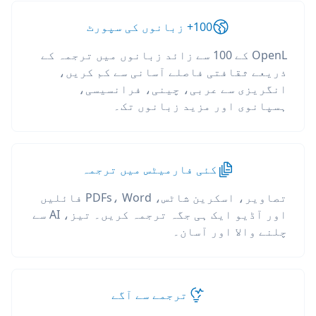
100+ زبانوں کی سپورٹ
OpenL کے 100 سے زائد زبانوں میں ترجمہ کے
ذریعے ثقافتی فاصلے آسانی سے کم کریں،
انگریزی سے عربی، چینی، فرانسیسی،
ہسپانوی اور مزید زبانوں تک۔
کئی فارمیٹس میں ترجمہ
تصاویر، اسکرین شاٹس، PDFs، Word فائلیں
اور آڈیو ایک ہی جگہ ترجمہ کریں۔ تیز، AI سے
چلنے والا اور آسان۔
ترجمے سے آگے