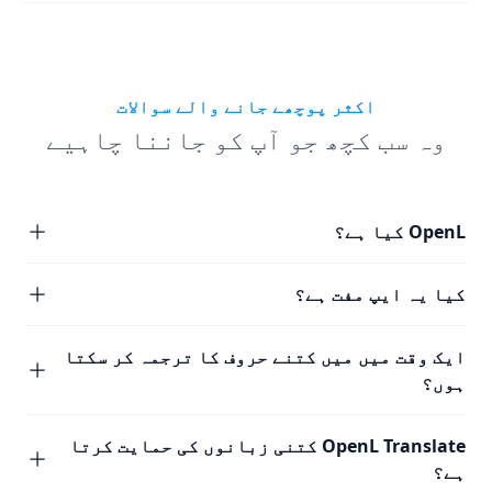
اکثر پوچھے جانے والے سوالات
وہ سب کچھ جو آپ کو جاننا چاہیے
OpenL کیا ہے؟
کیا یہ ایپ مفت ہے؟
ایک وقت میں میں کتنے حروف کا ترجمہ کر سکتا
ہوں؟
OpenL Translate کتنی زبانوں کی حمایت کرتا
ہے؟