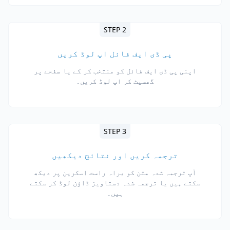
STEP 2
پی ڈی ایف فائل اپ لوڈ کریں
اپنی پی ڈی ایف فائل کو منتخب کر کے یا صفحے پر
گھسیٹ کر اپ لوڈ کریں۔
STEP 3
ترجمہ کریں اور نتائج دیکھیں
آپ ترجمہ شدہ متن کو براہ راست اسکرین پر دیکھ
سکتے ہیں یا ترجمہ شدہ دستاویز ڈاؤن لوڈ کر سکتے
ہیں۔