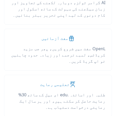
AI گرامر ٹولز، دوبارہ لکھنے کی تجاویز اور
زبان سیکھنے کی سہولت کے ساتھ اسکول اور
کام دونوں کے لیے اپنی تحریر بہتر بنائیں۔
مفت آزمائیں
OpenL مفت میں شروع کریں، پھر جب مزید
کریڈٹس، لمبے ترجمے اور زیادہ حدود چاہئیں
تو اپ گریڈ کریں۔
تعلیمی رعایت
طلبہ اور اساتذہ .edu ای میل کے ساتھ 30%
رعایت حاصل کر سکتے ہیں، اور ہر سال ایک
رعایتی درخواست دستیاب ہے۔