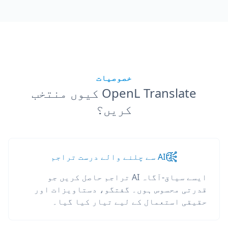
خصوصیات
OpenL Translate کیوں منتخب
کریں؟
AI سے چلنے والے درست تراجم
ایسے سیاق-آگاہ AI تراجم حاصل کریں جو
قدرتی محسوس ہوں۔ گفتگو، دستاویزات اور
حقیقی استعمال کے لیے تیار کیا گیا۔