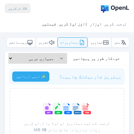
لاگ ان کریں
ترجمہ کریں
اوزار
ڈاؤن لوڈ کریں
قیمتیں
متن
تصاویر
دستاویزات
تقریر
ویب سائٹس
خودکار طور پر پہچانیں
بہترین فارمیٹنگ چاہیے؟
✨ ابھی آزمائیں
ترجمہ کے لیے دستاویز اپ لوڈ یا ڈراپ کریں
زیادہ سے زیادہ فائل سائز
10
MB