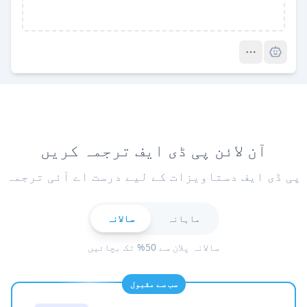
Pro
آن لائن پی ڈی ایف ترجمہ کریں
پی ڈی ایف دستاویزات کے لیے درست اے آئی ترجمہ
ماہانہ
سالانہ
سالانہ پلان سے 50% تک بچائیں
سب سے مقبول