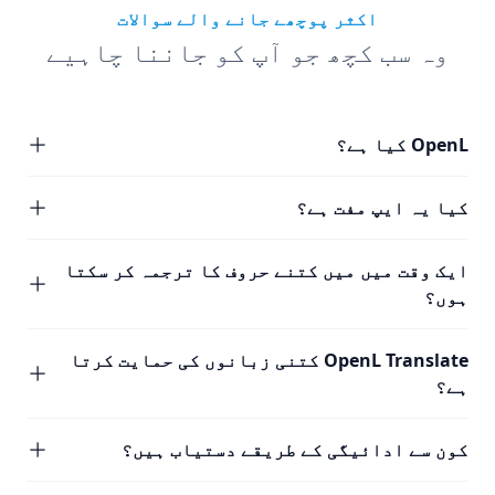
اکثر پوچھے جانے والے سوالات
وہ سب کچھ جو آپ کو جاننا چاہیے
OpenL کیا ہے؟
کیا یہ ایپ مفت ہے؟
ایک وقت میں میں کتنے حروف کا ترجمہ کر سکتا
ہوں؟
OpenL Translate کتنی زبانوں کی حمایت کرتا
ہے؟
کون سے ادائیگی کے طریقے دستیاب ہیں؟