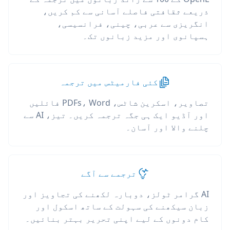
ذریعے ثقافتی فاصلے آسانی سے کم کریں،
انگریزی سے عربی، چینی، فرانسیسی،
ہسپانوی اور مزید زبانوں تک۔
کئی فارمیٹس میں ترجمہ
تصاویر، اسکرین شاٹس، PDFs، Word فائلیں
اور آڈیو ایک ہی جگہ ترجمہ کریں۔ تیز، AI سے
چلنے والا اور آسان۔
ترجمے سے آگے
AI گرامر ٹولز، دوبارہ لکھنے کی تجاویز اور
زبان سیکھنے کی سہولت کے ساتھ اسکول اور
کام دونوں کے لیے اپنی تحریر بہتر بنائیں۔