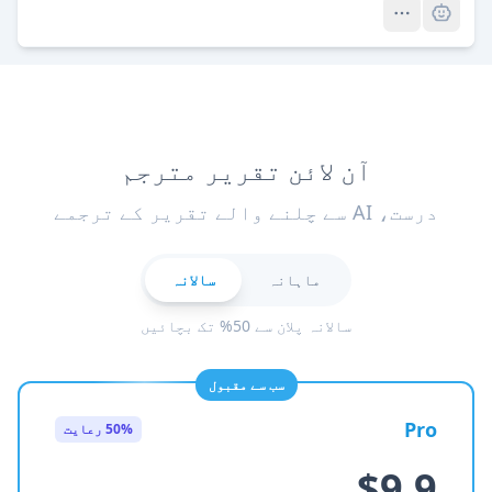
آن لائن تقریر مترجم
درست، AI سے چلنے والے تقریر کے ترجمے
ماہانہ
سالانہ
سالانہ پلان سے 50% تک بچائیں
سب سے مقبول
Pro
50% رعایت
$9.9