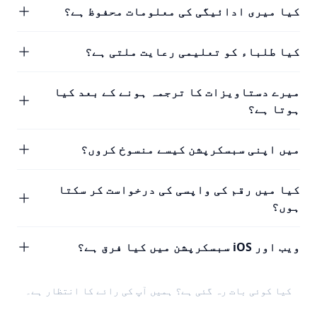
کیا میری ادائیگی کی معلومات محفوظ ہے؟
کیا طلباء کو تعلیمی رعایت ملتی ہے؟
میرے دستاویزات کا ترجمہ ہونے کے بعد کیا
ہوتا ہے؟
میں اپنی سبسکرپشن کیسے منسوخ کروں؟
کیا میں رقم کی واپسی کی درخواست کر سکتا
ہوں؟
ویب اور iOS سبسکرپشن میں کیا فرق ہے؟
کیا کوئی بات رہ گئی ہے؟ ہمیں
آپ کی رائے
کا انتظار ہے۔