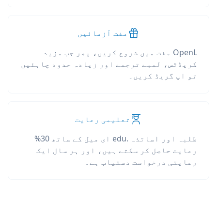
مفت آزمائیں
OpenL مفت میں شروع کریں، پھر جب مزید
کریڈٹس، لمبے ترجمے اور زیادہ حدود چاہئیں
تو اپ گریڈ کریں۔
تعلیمی رعایت
طلبہ اور اساتذہ .edu ای میل کے ساتھ 30%
رعایت حاصل کر سکتے ہیں، اور ہر سال ایک
رعایتی درخواست دستیاب ہے۔