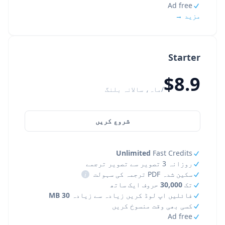
Ad free
مزید →
Starter
$8.9
/ماہ، سالانہ بلنگ
شروع کریں
Unlimited
Fast Credits
روزانہ 3 تصویر سے تصویر ترجمے
سکین شدہ PDF ترجمہ کی سہولت
i
تک
30,000
حروف ایک ساتھ
فائلیں اپ لوڈ کریں زیادہ سے زیادہ
30 MB
کسی بھی وقت منسوخ کریں
Ad free