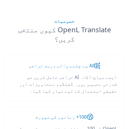
خصوصیات
OpenL Translate کیوں منتخب
کریں؟
AI سے چلنے والے درست تراجم
ایسے سیاق-آگاہ AI تراجم حاصل کریں جو
قدرتی محسوس ہوں۔ گفتگو، دستاویزات اور
حقیقی استعمال کے لیے تیار کیا گیا۔
100+ زبانوں کی سپورٹ
OpenL کے 100 سے زائد زبانوں میں ترجمہ کے