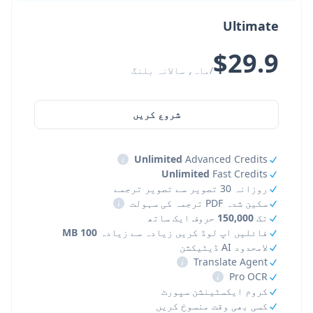
Ultimate
$29.9
/ماہ، سالانہ بلنگ
شروع کریں
i
Unlimited
Advanced Credits
Unlimited
Fast Credits
روزانہ 30 تصویر سے تصویر ترجمے
سکین شدہ PDF ترجمہ کی سہولت
i
تک
150,000
حروف ایک ساتھ
فائلیں اپ لوڈ کریں زیادہ سے زیادہ
100 MB
لامحدود AI ڈیٹیکشن
i
Translate Agent
i
Pro OCR
کروم ایکسٹینشن سپورٹ
کسی بھی وقت منسوخ کریں