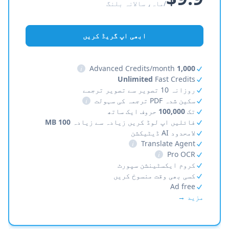
/ماہ، سالانہ بلنگ
ابھی اپ گریڈ کریں
i
Advanced Credits/month
1,000
Unlimited
Fast Credits
روزانہ 10 تصویر سے تصویر ترجمے
سکین شدہ PDF ترجمہ کی سہولت
i
تک
100,000
حروف ایک ساتھ
فائلیں اپ لوڈ کریں زیادہ سے زیادہ
100 MB
لامحدود AI ڈیٹیکشن
i
Translate Agent
i
Pro OCR
کروم ایکسٹینشن سپورٹ
کسی بھی وقت منسوخ کریں
Ad free
مزید →