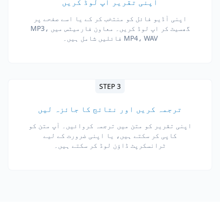
اپنی تقریر اپ لوڈ کریں
اپنی آڈیو فائل کو منتخب کر کے یا اسے صفحے پر
گھسیٹ کر اپ لوڈ کریں۔ معاون فارمیٹس میں MP3،
MP4، WAV فائلیں شامل ہیں۔
STEP 3
ترجمہ کریں اور نتائج کا جائزہ لیں
اپنی تقریر کو متن میں ترجمہ کروائیں۔ آپ متن کو
کاپی کر سکتے ہیں، یا اپنی ضرورت کے لیے
ٹرانسکرپٹ ڈاؤن لوڈ کر سکتے ہیں۔