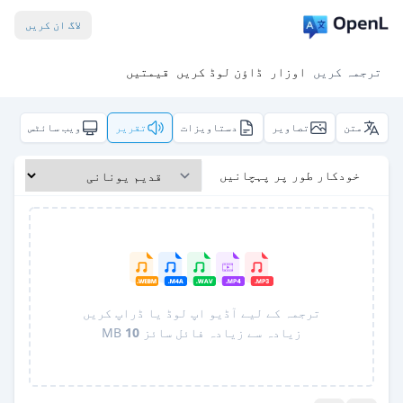
لاگ ان کریں
ترجمہ کریں
اوزار
ڈاؤن لوڈ کریں
قیمتیں
متن
تصاویر
دستاویزات
تقریر
ویب سائٹس
خودکار طور پر پہچانیں
ترجمہ کے لیے آڈیو اپ لوڈ یا ڈراپ کریں
زیادہ سے زیادہ فائل سائز
10
MB
Pro