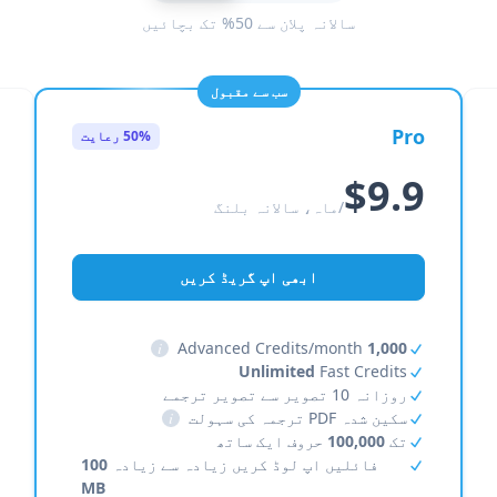
سالانہ پلان سے 50% تک بچائیں
سب سے مقبول
Pro
50% رعایت
$9.9
/ماہ، سالانہ بلنگ
ابھی اپ گریڈ کریں
i
Advanced Credits/month
1,000
Unlimited
Fast Credits
روزانہ 10 تصویر سے تصویر ترجمے
سکین شدہ PDF ترجمہ کی سہولت
i
تک
100,000
حروف ایک ساتھ
فائلیں اپ لوڈ کریں زیادہ سے زیادہ
100
MB