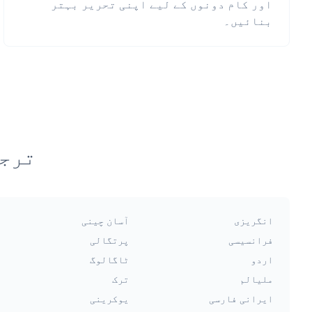
اور کام دونوں کے لیے اپنی تحریر بہتر
بنائیں۔
ترجم
انگریزی
آسان چینی
فرانسیسی
پرتگالی
اردو
ٹاگالوگ
ملیالم
ترک
ایرانی فارسی
یوکرینی