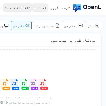
ترجمہ کریں
اوزار
ڈاؤن لوڈ کریں
ق
متن
تصاویر
دستاویزات
تقریر
وی
خودکار طور پر پہچانیں
ترجمہ کے لیے آڈیو اپ لوڈ یا ڈراپ 
زیادہ سے زیادہ فائل سائز
10
MB