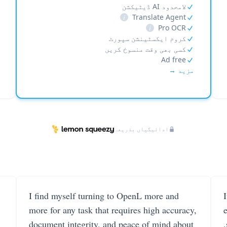
لامحدود AI ڈیٹیکشن
i
Translate Agent
i
Pro OCR
کروم ایکسٹینشن سپورٹ
کسی بھی وقت منسوخ کریں
Ad free
مزید →
ادائیگیاں بذریعہ
I find myself turning to OpenL more and
more for any task that requires high accuracy,
document integrity, and peace of mind about