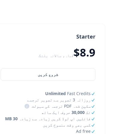
Starter
$8.9
/ماہ، سالانہ بلنگ
شروع کریں
Unlimited
Fast Credits
روزانہ 3 تصویر سے تصویر ترجمے
سکین شدہ PDF ترجمہ کی سہولت
i
تک
30,000
حروف ایک ساتھ
فائلیں اپ لوڈ کریں زیادہ سے زیادہ
30 MB
کسی بھی وقت منسوخ کریں
Ad free