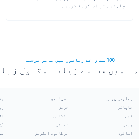
چاہئیں تو اپ گریڈ کریں۔
100 سے زائد زبانوں میں ماہر ترجمہ
ہ میں سب سے زیادہ مقبول زبا
روایتی چینی
ہسپانوی
ہن
جاپانی
جرمن
رو
تمل
بنگالی
ان
برمی
تھائی
ڈچ
اطالوی
برطانوی انگریزی
می