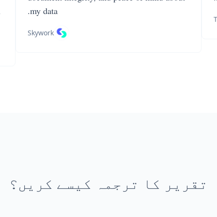
n
my data.
T
Skywork
تقریر کا ترجمہ کیسے کریں؟