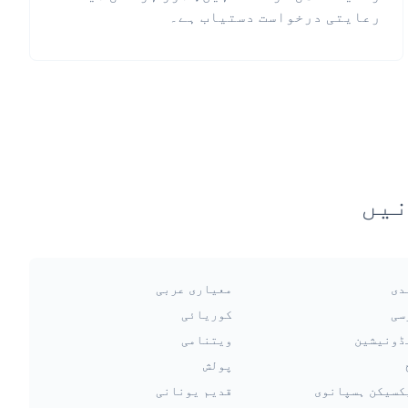
رعایتی درخواست دستیاب ہے۔
نیں
دی
معیاری عربی
سی
کوریائی
ڈونیشین
ویتنامی
پولش
کسیکن ہسپانوی
قدیم یونانی