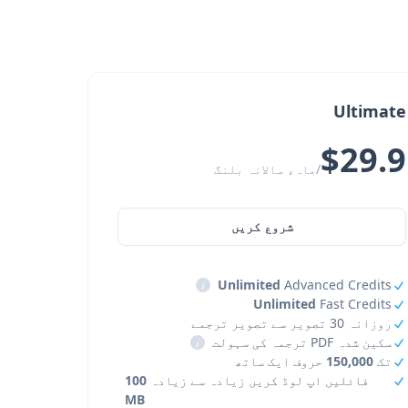
Ultimate
$29.9
/ماہ، سالانہ بلنگ
شروع کریں
i
Unlimited
Advanced Credits
Unlimited
Fast Credits
روزانہ 30 تصویر سے تصویر ترجمے
سکین شدہ PDF ترجمہ کی سہولت
i
تک
150,000
حروف ایک ساتھ
فائلیں اپ لوڈ کریں زیادہ سے زیادہ
100
MB