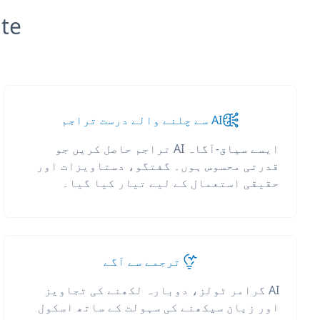
slate
AI سے چلنے والے درست تراجم
ایسے سیاق-آگاہ AI تراجم حاصل کریں جو
قدرتی محسوس ہوں۔ گفتگو، دستاویزات اور
حقیقی استعمال کے لیے تیار کیا گیا۔
ترجمے سے آگے
AI گرامر ٹولز، دوبارہ لکھنے کی تجاویز
اور زبان سیکھنے کی سہولت کے ساتھ اسکول