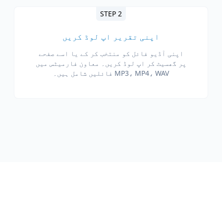
STEP 2
اپنی تقریر اپ لوڈ کریں
اپنی آڈیو فائل کو منتخب کر کے یا اسے صفحے
پر گھسیٹ کر اپ لوڈ کریں۔ معاون فارمیٹس میں
MP3، MP4، WAV فائلیں شامل ہیں۔