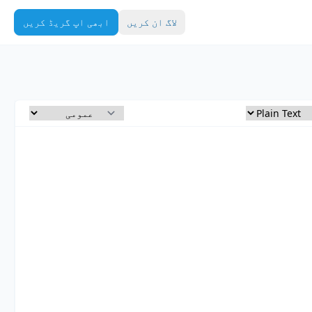
لاگ ان کریں
ابھی اپ گریڈ کریں