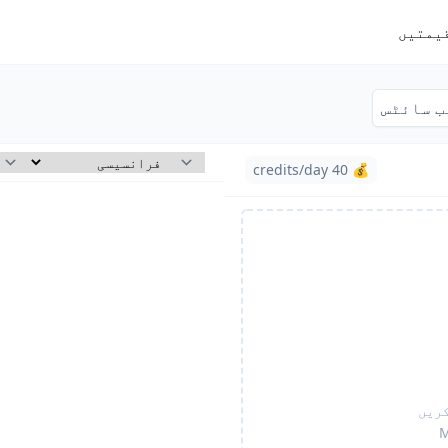
یمتیں
ب سائٹس
💰 40 credits/day
کریں