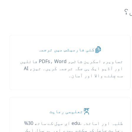
کئی فارمیٹس میں ترجمہ
تصاویر، اسکرین شاٹس، PDFs، Word فائلیں
اور آڈیو ایک ہی جگہ ترجمہ کریں۔ تیز، AI
سے چلنے والا اور آسان۔
تعلیمی رعایت
طلبہ اور اساتذہ .edu ای میل کے ساتھ 30%
رعایت حاصل کر سکتے ہیں، اور ہر سال ایک