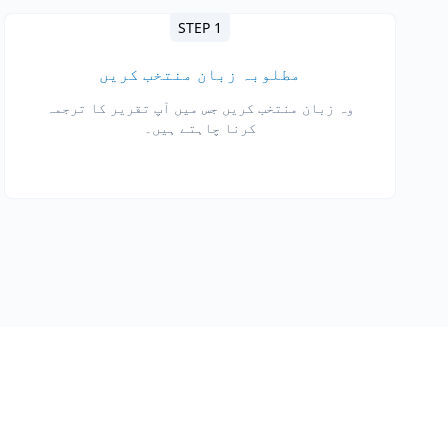
STEP 1
مطلوبہ زبان منتخب کریں
وہ زبان منتخب کریں جس میں آپ تقریر کا ترجمہ
کرنا چاہتے ہیں۔