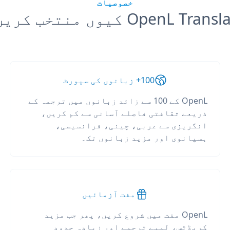
خصوصیات
OpenL Tran کیوں منتخب کریں؟
100+ زبانوں کی سپورٹ
OpenL کے 100 سے زائد زبانوں میں ترجمہ کے
ذریعے ثقافتی فاصلے آسانی سے کم کریں،
انگریزی سے عربی، چینی، فرانسیسی،
ہسپانوی اور مزید زبانوں تک۔
مفت آزمائیں
OpenL مفت میں شروع کریں، پھر جب مزید
کریڈٹس، لمبے ترجمے اور زیادہ حدود