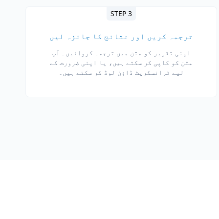
STEP 3
ترجمہ کریں اور نتائج کا جائزہ لیں
اپنی تقریر کو متن میں ترجمہ کروائیں۔ آپ
متن کو کاپی کر سکتے ہیں، یا اپنی ضرورت کے
لیے ٹرانسکرپٹ ڈاؤن لوڈ کر سکتے ہیں۔