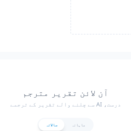
آن لائن تقریر مترجم
درست، AI سے چلنے والے تقریر کے ترجمے
ماہانہ
سالانہ