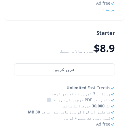
Ad free
مزید →
Starter
$8.9
/ماہ، سالانہ بلنگ
شروع کریں
Unlimited
Fast Credits
روزانہ 3 تصویر سے تصویر ترجمے
سکین شدہ PDF ترجمہ کی سہولت
i
تک
30,000
حروف ایک ساتھ
فائلیں اپ لوڈ کریں زیادہ سے زیادہ
30 MB
کسی بھی وقت منسوخ کریں
Ad free