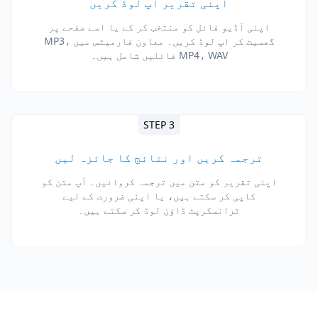
اپنی تقریر اپ لوڈ کریں
اپنی آڈیو فائل کو منتخب کر کے یا اسے صفحے پر
گھسیٹ کر اپ لوڈ کریں۔ معاون فارمیٹس میں MP3،
MP4، WAV فائلیں شامل ہیں۔
STEP 3
ترجمہ کریں اور نتائج کا جائزہ لیں
اپنی تقریر کو متن میں ترجمہ کروائیں۔ آپ متن کو
کاپی کر سکتے ہیں، یا اپنی ضرورت کے لیے
ٹرانسکرپٹ ڈاؤن لوڈ کر سکتے ہیں۔