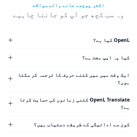
اکثر پوچھے جانے والے سوالات
وہ سب کچھ جو آپ کو جاننا چاہیے
OpenL کیا ہے؟
کیا یہ ایپ مفت ہے؟
ایک وقت میں میں کتنے حروف کا ترجمہ کر سکتا
ہوں؟
OpenL Translate کتنی زبانوں کی حمایت کرتا
ہے؟
کون سے ادائیگی کے طریقے دستیاب ہیں؟