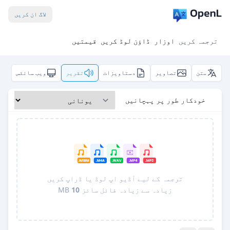
لاگ ان کریں
ترجمہ کریں
اوزار
ڈاؤن لوڈ کریں
قیمتیں
متن
تصاویر
دستاویزات
تقریر
ویب سائٹس
خودکار طور پر پہچانیں
ترجمہ کے لیے آڈیو اپ لوڈ یا ڈراپ کریں
زیادہ سے زیادہ فائل سائز
10
MB
Pro