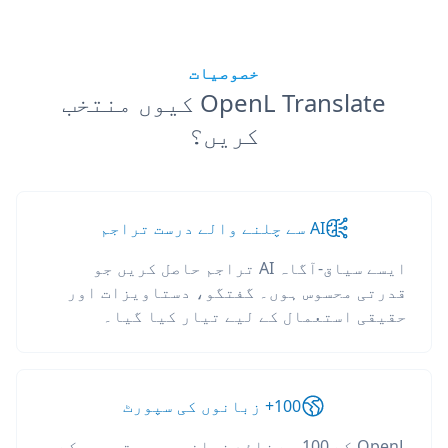
خصوصیات
OpenL Translate کیوں منتخب
کریں؟
AI سے چلنے والے درست تراجم
ایسے سیاق-آگاہ AI تراجم حاصل کریں جو
قدرتی محسوس ہوں۔ گفتگو، دستاویزات اور
حقیقی استعمال کے لیے تیار کیا گیا۔
100+ زبانوں کی سپورٹ
OpenL کے 100 سے زائد زبانوں میں ترجمہ کے