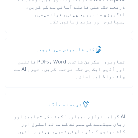
ذریعے ثقافتی فاصلے آسانی سے کم کریں،
انگریزی سے عربی، چینی، فرانسیسی،
ہسپانوی اور مزید زبانوں تک۔
کئی فارمیٹس میں ترجمہ
تصاویر، اسکرین شاٹس، PDFs، Word فائلیں
اور آڈیو ایک ہی جگہ ترجمہ کریں۔ تیز، AI سے
چلنے والا اور آسان۔
ترجمے سے آگے
AI گرامر ٹولز، دوبارہ لکھنے کی تجاویز اور
زبان سیکھنے کی سہولت کے ساتھ اسکول اور
کام دونوں کے لیے اپنی تحریر بہتر بنائیں۔