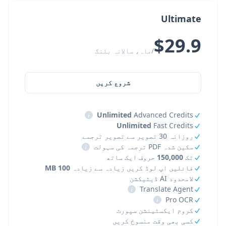
Ultimate
$29.9
/ماہ، سالانہ بلنگ
شروع کریں
i
Unlimited
Advanced Credits
Unlimited
Fast Credits
روزانہ 30 تصویر سے تصویر ترجمے
سکین شدہ PDF ترجمہ کی سہولت
i
تک
150,000
حروف ایک ساتھ
فائلیں اپ لوڈ کریں زیادہ سے زیادہ
100 MB
لامحدود AI ڈیٹیکشن
i
Translate Agent
i
Pro OCR
کروم ایکسٹینشن سپورٹ
کسی بھی وقت منسوخ کریں