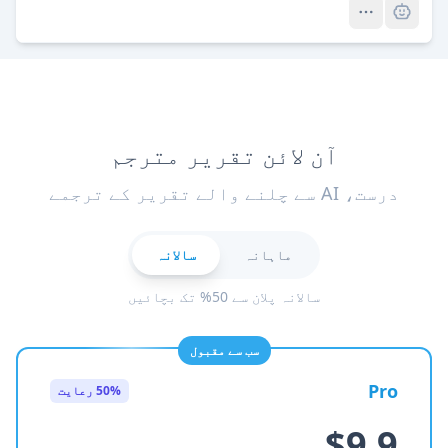
آن لائن تقریر مترجم
درست، AI سے چلنے والے تقریر کے ترجمے
ماہانہ
سالانہ
سالانہ پلان سے 50% تک بچائیں
سب سے مقبول
Pro
50% رعایت
$9.9