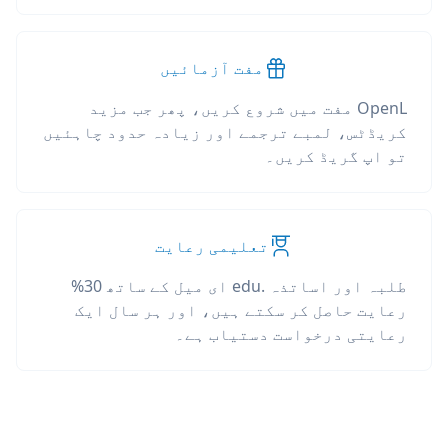
مفت آزمائیں
OpenL مفت میں شروع کریں، پھر جب مزید
کریڈٹس، لمبے ترجمے اور زیادہ حدود چاہئیں
تو اپ گریڈ کریں۔
تعلیمی رعایت
طلبہ اور اساتذہ .edu ای میل کے ساتھ 30%
رعایت حاصل کر سکتے ہیں، اور ہر سال ایک
رعایتی درخواست دستیاب ہے۔