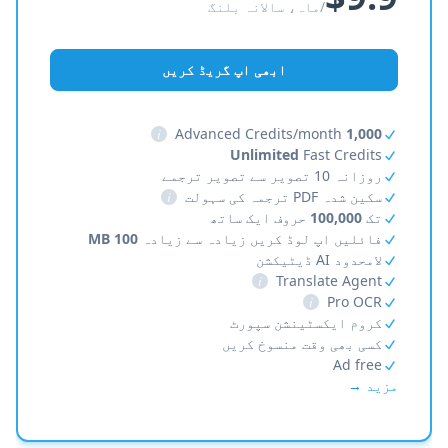
/ماہ، سالانہ بلنگ
ابھی اپ گریڈ کریں
i
Advanced Credits/month
1,000
Unlimited
Fast Credits
روزانہ 10 تصویر سے تصویر ترجمے
سکین شدہ PDF ترجمہ کی سہولت
i
تک
100,000
حروف ایک ساتھ
فائلیں اپ لوڈ کریں زیادہ سے زیادہ
100 MB
لامحدود AI ڈیٹیکشن
i
Translate Agent
i
Pro OCR
کروم ایکسٹینشن سپورٹ
کسی بھی وقت منسوخ کریں
Ad free
مزید →