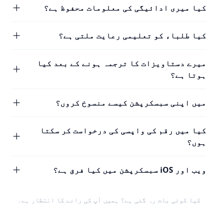
کیا میری ادائیگی کی معلومات محفوظ ہے؟
کیا طلباء کو تعلیمی رعایت ملتی ہے؟
میرے دستاویزات کا ترجمہ ہونے کے بعد کیا
ہوتا ہے؟
میں اپنی سبسکرپشن کیسے منسوخ کروں؟
کیا میں رقم کی واپسی کی درخواست کر سکتا
ہوں؟
ویب اور iOS سبسکرپشن میں کیا فرق ہے؟
کیا کوئی بات رہ گئی ہے؟ ہمیں
آپ کی رائے
کا انتظار ہے۔