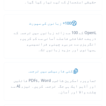
حقیقی استعمال کے لیے تیار کیا گیا۔
100+ زبانوں کی سپورٹ
OpenL کے 100 سے زائد زبانوں میں ترجمہ کے
ذریعے ثقافتی فاصلے آسانی سے کم کریں،
انگریزی سے عربی، چینی، فرانسیسی،
ہسپانوی اور مزید زبانوں تک۔
کئی فارمیٹس میں ترجمہ
تصاویر، اسکرین شاٹس، PDFs، Word فائلیں
اور آڈیو ایک ہی جگہ ترجمہ کریں۔ تیز، AI سے
چلنے والا اور آسان۔