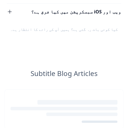
ویب اور iOS سبسکرپشن میں کیا فرق ہے؟
کیا کوئی بات رہ گئی ہے؟ ہمیں
آپ کی رائے
کا انتظار ہے۔
Subtitle Blog Articles