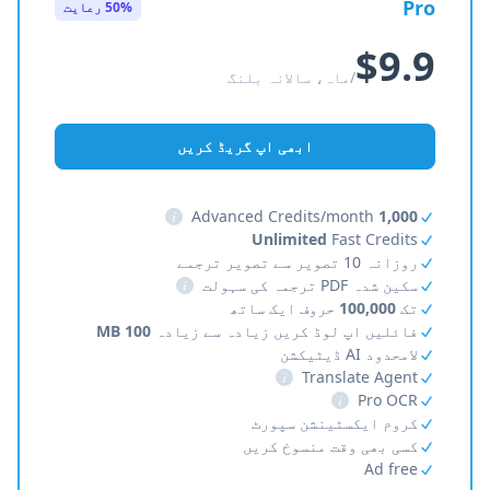
Pro
50% رعایت
$9.9
/ماہ، سالانہ بلنگ
ابھی اپ گریڈ کریں
i
Advanced Credits/month
1,000
Unlimited
Fast Credits
روزانہ 10 تصویر سے تصویر ترجمے
سکین شدہ PDF ترجمہ کی سہولت
i
تک
100,000
حروف ایک ساتھ
فائلیں اپ لوڈ کریں زیادہ سے زیادہ
100 MB
لامحدود AI ڈیٹیکشن
i
Translate Agent
i
Pro OCR
کروم ایکسٹینشن سپورٹ
کسی بھی وقت منسوخ کریں
Ad free