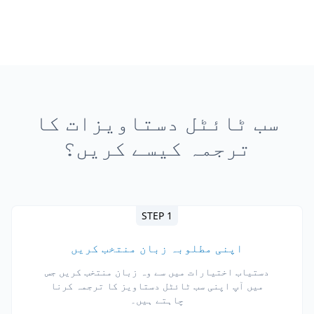
سب ٹائٹل دستاویزات کا
ترجمہ کیسے کریں؟
STEP 1
اپنی مطلوبہ زبان منتخب کریں
دستیاب اختیارات میں سے وہ زبان منتخب کریں جس
میں آپ اپنی سب ٹائٹل دستاویز کا ترجمہ کرنا
چاہتے ہیں۔