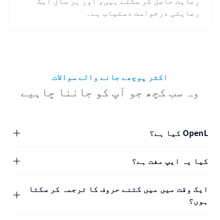
رعایت حاصل کر سکتے ہیں، اور ہر سال ایک
رعایتی درخواست دستیاب ہے۔
اکثر پوچھے جانے والے سوالات
وہ سب کچھ جو آپ کو جاننا چاہیے
OpenL کیا ہے؟
کیا یہ ایپ مفت ہے؟
ایک وقت میں میں کتنے حروف کا ترجمہ کر سکتا
ہوں؟