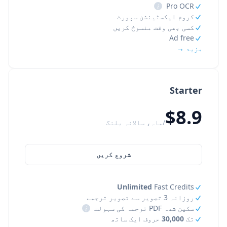
i
Pro OCR
کروم ایکسٹینشن سپورٹ
کسی بھی وقت منسوخ کریں
Ad free
مزید →
Starter
$8.9
/ماہ، سالانہ بلنگ
شروع کریں
Unlimited
Fast Credits
روزانہ 3 تصویر سے تصویر ترجمے
سکین شدہ PDF ترجمہ کی سہولت
i
تک
30,000
حروف ایک ساتھ