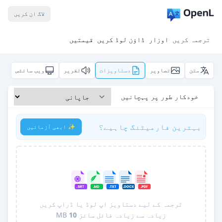
لاگ ان کریں
ترجمہ کریں
اوزار
ڈاؤن لوڈ کریں
قیمتیں
متن
تصاویر
دستاویزات
تقریر
ویب سائٹس
خودکار طور پر پہچانیں
بہترین فارمیٹنگ چاہیے؟
✨ ابھی آزمائیں
ترجمہ کے لیے دستاویز اپ لوڈ یا ڈراپ کریں
زیادہ سے زیادہ فائل سائز
10
MB