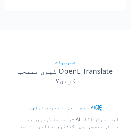
خصوصیات
OpenL Translate کیوں منتخب
کریں؟
AI سے چلنے والے درست تراجم
ایسے سیاق-آگاہ AI تراجم حاصل کریں جو
قدرتی محسوس ہوں۔ گفتگو، دستاویزات اور