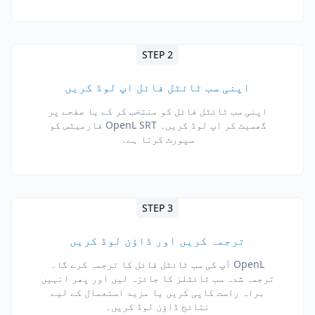
STEP 2
اپنی سب ٹائٹل فائل اپ لوڈ کریں
اپنی سب ٹائٹل فائل کو منتخب کر کے یا صفحے پر
گھسیٹ کر اپ لوڈ کریں۔ OpenL SRT فارمیٹس کو
سپورٹ کرتا ہے۔
STEP 3
ترجمہ کریں اور ڈاؤن لوڈ کریں
OpenL آپ کی سب ٹائٹل فائل کا ترجمہ کرے گا۔
ترجمہ شدہ سب ٹائٹلز کا جائزہ لیں اور پھر انہیں
براہ راست کاپی کریں یا مزید استعمال کے لیے
نتائج ڈاؤن لوڈ کریں۔