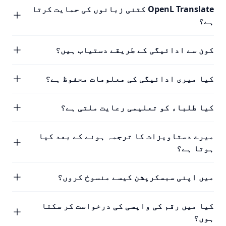
OpenL Translate کتنی زبانوں کی حمایت کرتا
ہے؟
کون سے ادائیگی کے طریقے دستیاب ہیں؟
کیا میری ادائیگی کی معلومات محفوظ ہے؟
کیا طلباء کو تعلیمی رعایت ملتی ہے؟
میرے دستاویزات کا ترجمہ ہونے کے بعد کیا
ہوتا ہے؟
میں اپنی سبسکرپشن کیسے منسوخ کروں؟
کیا میں رقم کی واپسی کی درخواست کر سکتا
ہوں؟