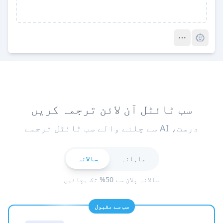
Pro
سب ٹائٹل آن لائن ترجمہ کریں
درست، AI سے چلنے والے سب ٹائٹل ترجمے
ماہانہ
سالانہ
سالانہ پلان سے 50% تک بچائیں
سب سے مقبول