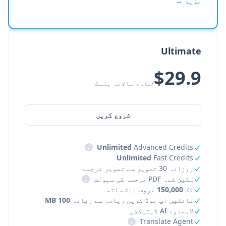
مزید →
Ultimate
$29.9
/ماہ، سالانہ بلنگ
شروع کریں
i
Unlimited
Advanced Credits
Unlimited
Fast Credits
روزانہ 30 تصویر سے تصویر ترجمے
سکین شدہ PDF ترجمہ کی سہولت
i
تک
150,000
حروف ایک ساتھ
فائلیں اپ لوڈ کریں زیادہ سے زیادہ
100 MB
لامحدود AI ڈیٹیکشن
i
Translate Agent