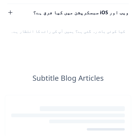
ویب اور iOS سبسکرپشن میں کیا فرق ہے؟
کیا کوئی بات رہ گئی ہے؟ ہمیں
آپ کی رائے
کا انتظار ہے۔
Subtitle Blog Articles