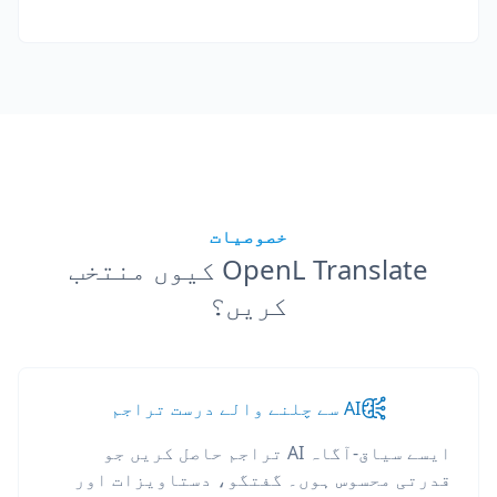
خصوصیات
OpenL Translate کیوں منتخب
کریں؟
AI سے چلنے والے درست تراجم
ایسے سیاق-آگاہ AI تراجم حاصل کریں جو
قدرتی محسوس ہوں۔ گفتگو، دستاویزات اور