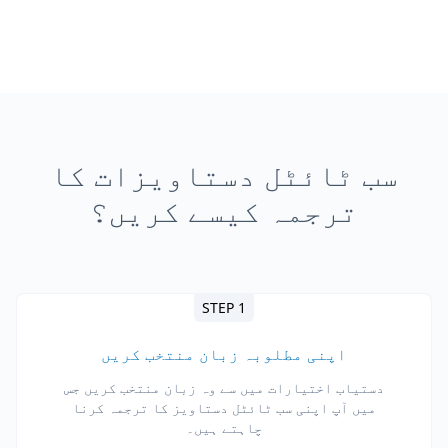
سب ٹائٹل دستاویزات کا
ترجمہ کیسے کریں؟
STEP 1
اپنی مطلوبہ زبان منتخب کریں
دستیاب اختیارات میں سے وہ زبان منتخب کریں جس
میں آپ اپنی سب ٹائٹل دستاویز کا ترجمہ کرنا
چاہتے ہیں۔