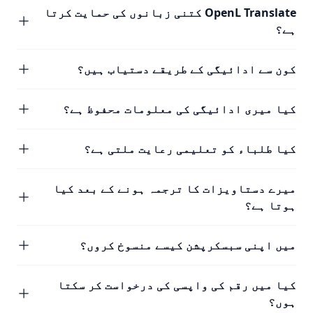
OpenL Translate کتنی زبانوں کی حمایت کرتا
ہے؟
کون سے ادائیگی کے طریقے دستیاب ہیں؟
کیا میری ادائیگی کی معلومات محفوظ ہے؟
کیا طلباء کو تعلیمی رعایت ملتی ہے؟
میرے دستاویزات کا ترجمہ ہونے کے بعد کیا
ہوتا ہے؟
میں اپنی سبسکرپشن کیسے منسوخ کروں؟
کیا میں رقم کی واپسی کی درخواست کر سکتا
ہوں؟