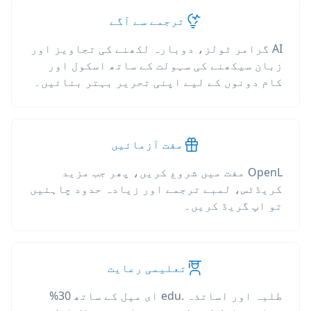
ترجمے سے آگے
AI گرامر ٹولز، دوبارہ لکھنے کی تجاویز اور
زبان سیکھنے کی سہولت کے ساتھ اسکول اور
کام دونوں کے لیے اپنی تحریر بہتر بنائیں۔
مفت آزمائیں
OpenL مفت میں شروع کریں، پھر جب مزید
کریڈٹس، لمبے ترجمے اور زیادہ حدود چاہئیں
تو اپ گریڈ کریں۔
تعلیمی رعایت
طلبہ اور اساتذہ .edu ای میل کے ساتھ 30%