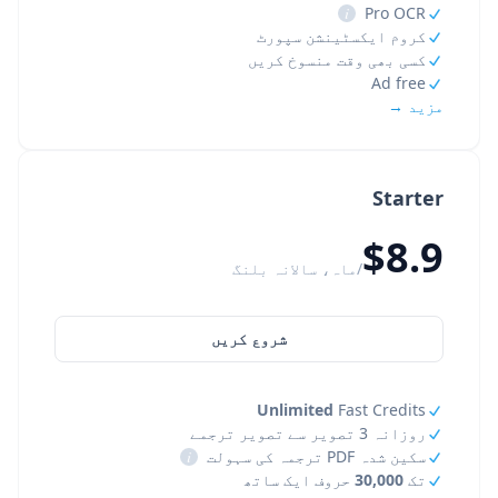
i
Pro OCR
کروم ایکسٹینشن سپورٹ
کسی بھی وقت منسوخ کریں
Ad free
مزید →
Starter
$8.9
/ماہ، سالانہ بلنگ
شروع کریں
Unlimited
Fast Credits
روزانہ 3 تصویر سے تصویر ترجمے
سکین شدہ PDF ترجمہ کی سہولت
i
تک
30,000
حروف ایک ساتھ