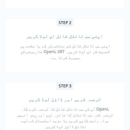
STEP 2
اپنی سب ٹائٹل فائل اپ لوڈ کریں
اپنی سب ٹائٹل فائل کو منتخب کر کے یا صفحے پر
گھسیٹ کر اپ لوڈ کریں۔ OpenL SRT فارمیٹس کو
سپورٹ کرتا ہے۔
STEP 3
ترجمہ کریں اور ڈاؤن لوڈ کریں
OpenL آپ کی سب ٹائٹل فائل کا ترجمہ کرے گا۔
ترجمہ شدہ سب ٹائٹلز کا جائزہ لیں اور پھر انہیں
براہ راست کاپی کریں یا مزید استعمال کے لیے
نتائج ڈاؤن لوڈ کریں۔