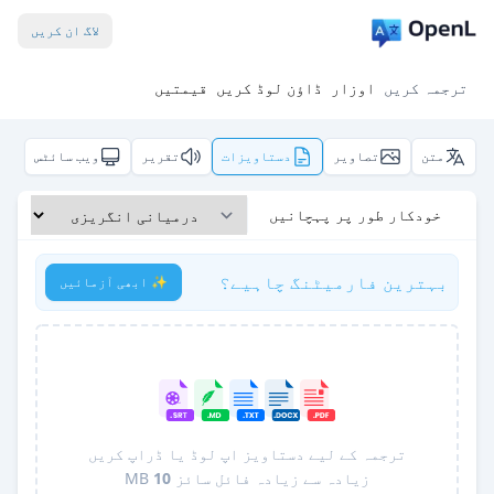
لاگ ان کریں
ترجمہ کریں
اوزار
ڈاؤن لوڈ کریں
قیمتیں
متن
تصاویر
دستاویزات
تقریر
ویب سائٹس
خودکار طور پر پہچانیں
بہترین فارمیٹنگ چاہیے؟
✨ ابھی آزمائیں
ترجمہ کے لیے دستاویز اپ لوڈ یا ڈراپ کریں
زیادہ سے زیادہ فائل سائز
10
MB