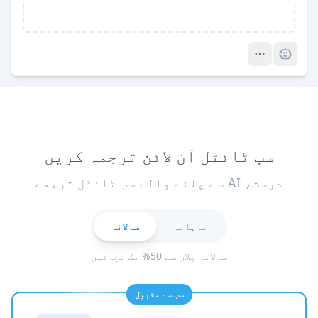
Pro
سب ٹائٹل آن لائن ترجمہ کریں
درست، AI سے چلنے والے سب ٹائٹل ترجمے
ماہانہ
سالانہ
سالانہ پلان سے 50% تک بچائیں
سب سے مقبول