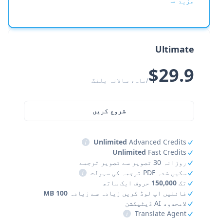
مزید →
Ultimate
$29.9
/ماہ، سالانہ بلنگ
شروع کریں
i
Unlimited
Advanced Credits
Unlimited
Fast Credits
روزانہ 30 تصویر سے تصویر ترجمے
سکین شدہ PDF ترجمہ کی سہولت
i
تک
150,000
حروف ایک ساتھ
فائلیں اپ لوڈ کریں زیادہ سے زیادہ
100 MB
لامحدود AI ڈیٹیکشن
i
Translate Agent