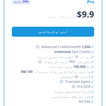
Pro
50% رعایت
$9.9
/ماہ، سالانہ بلنگ
ابھی اپ گریڈ کریں
i
Advanced Credits/month
1,000
Unlimited
Fast Credits
روزانہ 10 تصویر سے تصویر ترجمے
سکین شدہ PDF ترجمہ کی سہولت
i
تک
100,000
حروف ایک ساتھ
فائلیں اپ لوڈ کریں زیادہ سے زیادہ
100 MB
لامحدود AI ڈیٹیکشن
i
Translate Agent
i
Pro OCR
کروم ایکسٹینشن سپورٹ
کسی بھی وقت منسوخ کریں
Ad free