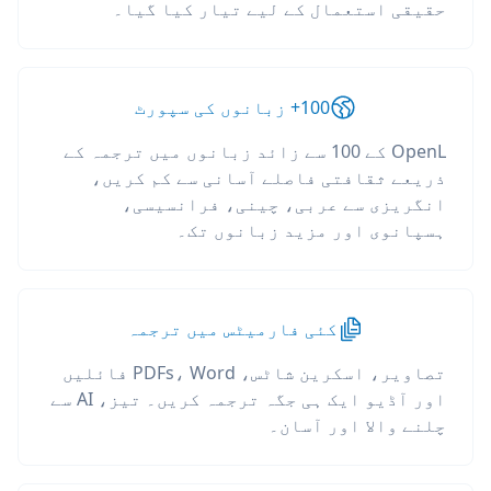
حقیقی استعمال کے لیے تیار کیا گیا۔
100+ زبانوں کی سپورٹ
OpenL کے 100 سے زائد زبانوں میں ترجمہ کے
ذریعے ثقافتی فاصلے آسانی سے کم کریں،
انگریزی سے عربی، چینی، فرانسیسی،
ہسپانوی اور مزید زبانوں تک۔
کئی فارمیٹس میں ترجمہ
تصاویر، اسکرین شاٹس، PDFs، Word فائلیں
اور آڈیو ایک ہی جگہ ترجمہ کریں۔ تیز، AI سے
چلنے والا اور آسان۔