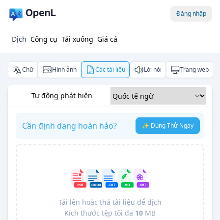
Đăng nhập
Dịch
Công cụ
Tải xuống
Giá cả
Chữ
Hình ảnh
Các tài liệu
Lời nói
Trang web
Tự động phát hiện
Cần định dạng hoàn hảo?
✨ Dùng Thử Ngay
Tải lên hoặc thả tài liệu để dịch
Kích thước tệp tối đa
10
MB