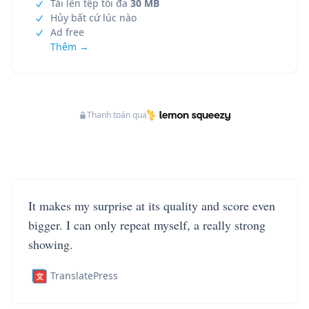
Tải lên tệp tối đa
30 MB
Hủy bất cứ lúc nào
Ad free
Thêm →
Thanh toán qua
It makes my surprise at its quality and score even
bigger. I can only repeat myself, a really strong
showing.
TranslatePress