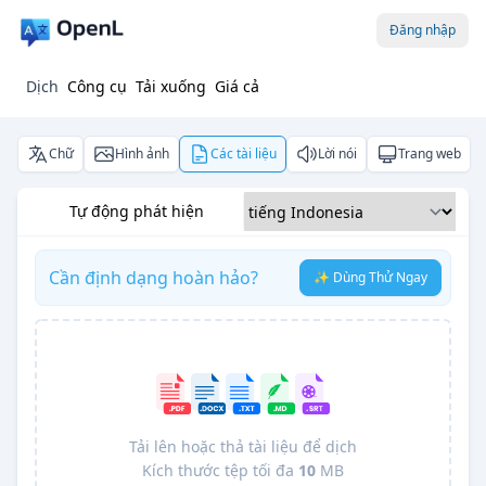
Đăng nhập
Dịch
Công cụ
Tải xuống
Giá cả
Chữ
Hình ảnh
Các tài liệu
Lời nói
Trang web
Tự động phát hiện
Cần định dạng hoàn hảo?
✨ Dùng Thử Ngay
Tải lên hoặc thả tài liệu để dịch
Kích thước tệp tối đa
10
MB