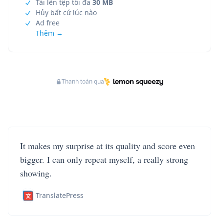
Tải lên tệp tối đa
30 MB
Hủy bất cứ lúc nào
Ad free
Thêm →
Thanh toán qua
It makes my surprise at its quality and score even
bigger. I can only repeat myself, a really strong
showing.
TranslatePress