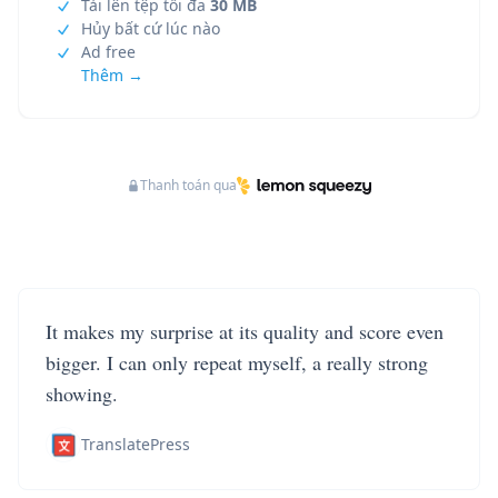
Tải lên tệp tối đa
30 MB
Hủy bất cứ lúc nào
Ad free
Thêm →
Thanh toán qua
It makes my surprise at its quality and score even
bigger. I can only repeat myself, a really strong
showing.
TranslatePress