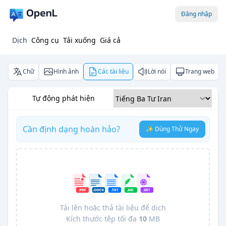
Đăng nhập
Dịch
Công cụ
Tải xuống
Giá cả
Chữ
Hình ảnh
Các tài liệu
Lời nói
Trang web
Tự động phát hiện
Cần định dạng hoàn hảo?
✨ Dùng Thử Ngay
Tải lên hoặc thả tài liệu để dịch
Kích thước tệp tối đa
10
MB