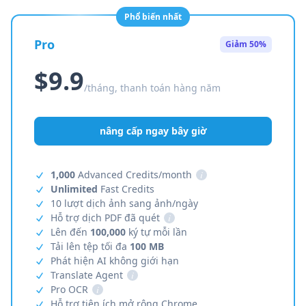
Phổ biến nhất
Pro
Giảm 50%
$9.9
/tháng, thanh toán hàng năm
nâng cấp ngay bây giờ
1,000
Advanced Credits/month
i
Unlimited
Fast Credits
10 lượt dịch ảnh sang ảnh/ngày
Hỗ trợ dịch PDF đã quét
i
Lên đến
100,000
ký tự mỗi lần
Tải lên tệp tối đa
100 MB
Phát hiện AI không giới hạn
Translate Agent
i
Pro OCR
i
Hỗ trợ tiện ích mở rộng Chrome