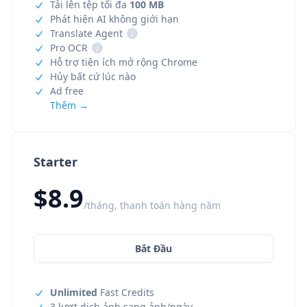
Tải lên tệp tối đa
100 MB
Phát hiện AI không giới hạn
Translate Agent
i
Pro OCR
i
Hỗ trợ tiện ích mở rộng Chrome
Hủy bất cứ lúc nào
Ad free
Thêm →
Starter
$8.9
/tháng, thanh toán hàng năm
Bắt Đầu
Unlimited
Fast Credits
3 lượt dịch ảnh sang ảnh/ngày