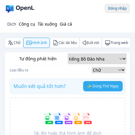
Đăng nhập
Dịch
Công cụ
Tải xuống
Giá cả
Chữ
Hình ảnh
Các tài liệu
Lời nói
Trang web
Tự động phát hiện
Loại đầu ra
Muốn kết quả tốt hơn?
✨ Dùng Thử Ngay
Tải lên hoặc thả hình ảnh để dịch