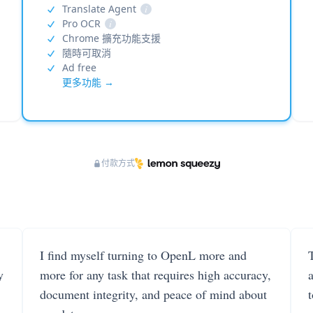
Translate Agent
i
Pro OCR
i
Chrome 擴充功能支援
隨時可取消
Ad free
更多功能 →
付款方式
I find myself turning to OpenL more and
T
y
more for any task that requires high accuracy,
document integrity, and peace of mind about