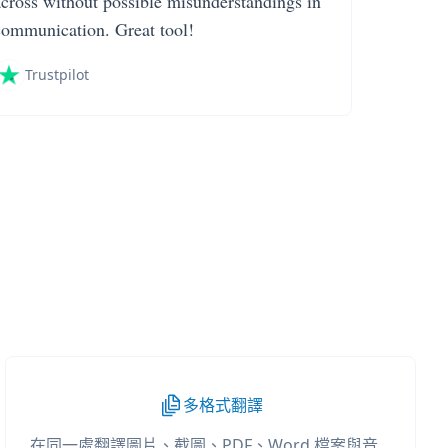
across without possible misunderstandings in
communication. Great tool!
Trustpilot
多格式翻譯
在同一處翻譯圖片、截圖、PDF、Word 檔案與音