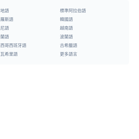
印地語
標準阿拉伯語
俄羅斯語
韓國語
印尼語
越南語
荷蘭語
波蘭語
墨西哥西班牙語
古希臘語
斯瓦希里語
更多語言