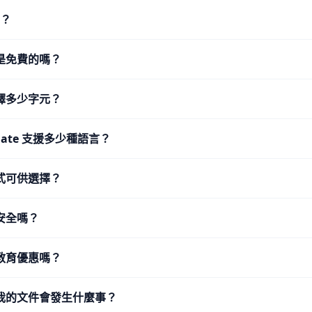
L？
是免費的嗎？
譯多少字元？
nslate 支援多少種語言？
式可供選擇？
安全嗎？
教育優惠嗎？
我的文件會發生什麼事？