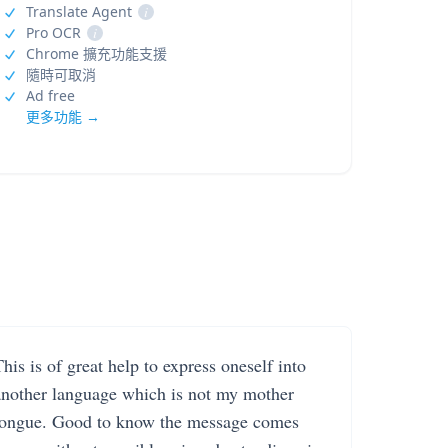
Translate Agent
i
Pro OCR
i
Chrome 擴充功能支援
隨時可取消
Ad free
更多功能 →
his is of great help to express oneself into
another language which is not my mother
tongue. Good to know the message comes