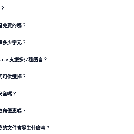
L？
是免費的嗎？
譯多少字元？
nslate 支援多少種語言？
式可供選擇？
安全嗎？
教育優惠嗎？
我的文件會發生什麼事？