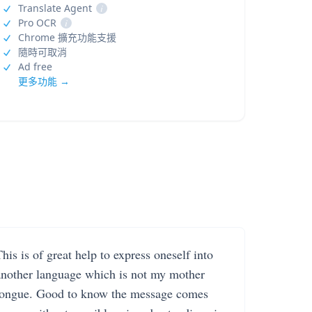
Translate Agent
i
Pro OCR
i
Chrome 擴充功能支援
隨時可取消
Ad free
更多功能 →
his is of great help to express oneself into
another language which is not my mother
tongue. Good to know the message comes