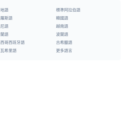
印地語
標準阿拉伯語
俄羅斯語
韓國語
印尼語
越南語
荷蘭語
波蘭語
墨西哥西班牙語
古希臘語
斯瓦希里語
更多語言