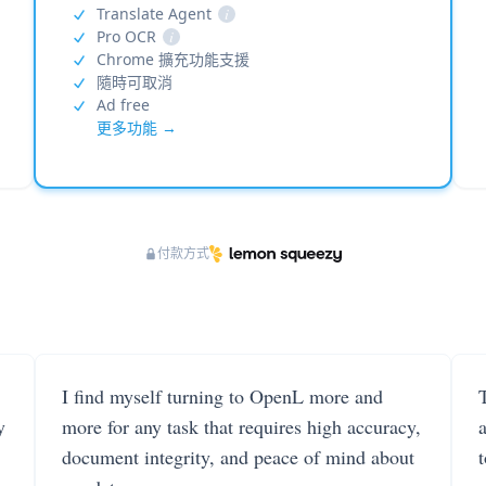
Translate Agent
i
Pro OCR
i
Chrome 擴充功能支援
隨時可取消
Ad free
更多功能 →
付款方式
I find myself turning to OpenL more and
T
y
more for any task that requires high accuracy,
document integrity, and peace of mind about