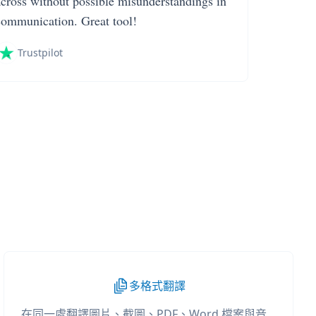
across without possible misunderstandings in
communication. Great tool!
Trustpilot
多格式翻譯
在同一處翻譯圖片、截圖、PDF、Word 檔案與音