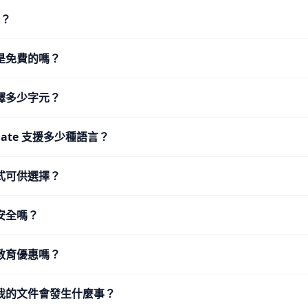
L？
是免費的嗎？
譯多少字元？
nslate 支援多少種語言？
式可供選擇？
安全嗎？
教育優惠嗎？
我的文件會發生什麼事？