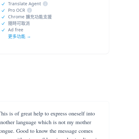
Translate Agent
i
Pro OCR
i
Chrome 擴充功能支援
隨時可取消
Ad free
更多功能 →
his is of great help to express oneself into
another language which is not my mother
tongue. Good to know the message comes