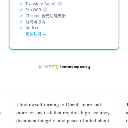
Translate Agent
i
Pro OCR
i
Chrome 擴充功能支援
隨時可取消
Ad free
更多功能 →
付款方式
I find myself turning to OpenL more and
T
y
more for any task that requires high accuracy,
document integrity, and peace of mind about