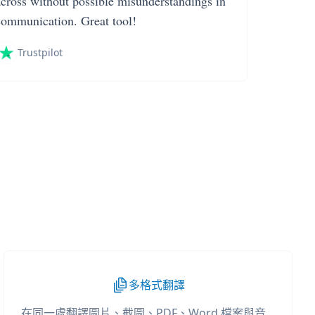
across without possible misunderstandings in
communication. Great tool!
Trustpilot
多格式翻譯
在同一處翻譯圖片、截圖、PDF、Word 檔案與音