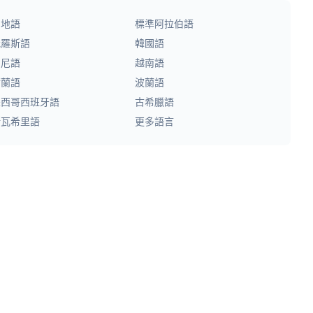
印地語
標準阿拉伯語
俄羅斯語
韓國語
印尼語
越南語
荷蘭語
波蘭語
墨西哥西班牙語
古希臘語
斯瓦希里語
更多語言