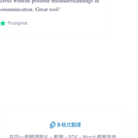
across without possible misunderstandings in
communication. Great tool!
Trustpilot
多格式翻譯
在同一處翻譯圖片、截圖、PDF、Word 檔案與音