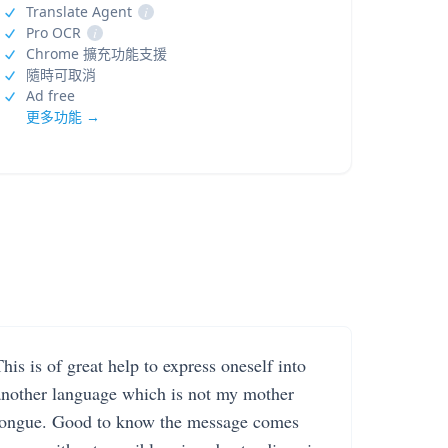
Translate Agent
i
Pro OCR
i
Chrome 擴充功能支援
隨時可取消
Ad free
更多功能 →
his is of great help to express oneself into
another language which is not my mother
tongue. Good to know the message comes