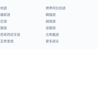
印地語
標準阿拉伯語
俄羅斯語
韓國語
印尼語
越南語
荷蘭語
波蘭語
墨西哥西班牙語
古希臘語
斯瓦希里語
更多語言