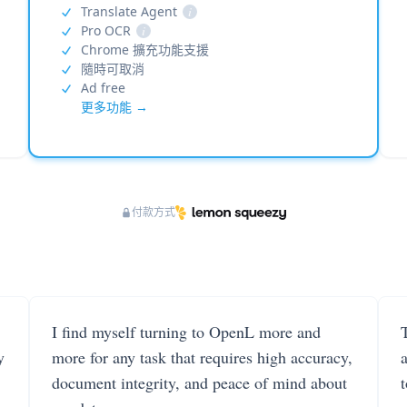
Translate Agent
i
Pro OCR
i
Chrome 擴充功能支援
隨時可取消
Ad free
更多功能 →
付款方式
I find myself turning to OpenL more and
T
y
more for any task that requires high accuracy,
document integrity, and peace of mind about