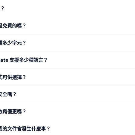
L？
是免費的嗎？
譯多少字元？
nslate 支援多少種語言？
式可供選擇？
安全嗎？
教育優惠嗎？
我的文件會發生什麼事？