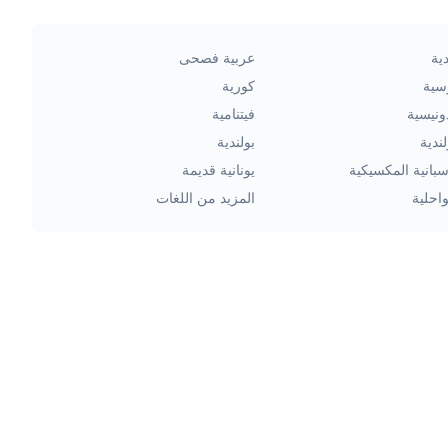
ية
عربية فصحى
سية
كورية
ونيسية
فيتنامية
ندية
بولندية
سبانية المكسيكية
يونانية قديمة
احلية
المزيد من اللغات