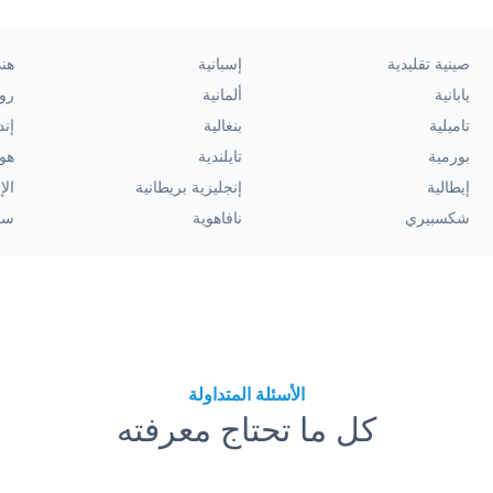
صينية تقليدية
إسبانية
هند
يابانية
ألمانية
رو
تاميلية
بنغالية
إند
بورمية
تايلندية
هول
إيطالية
إنجليزية بريطانية
الإ
شكسبيري
نافاهوية
سو
الأسئلة المتداولة
كل ما تحتاج معرفته