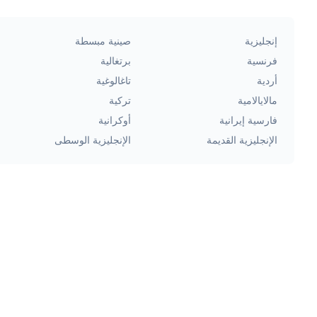
إنجليزية
صينية مبسطة
فرنسية
برتغالية
أردية
تاغالوغية
مالايالامية
تركية
فارسية إيرانية
أوكرانية
الإنجليزية القديمة
الإنجليزية الوسطى