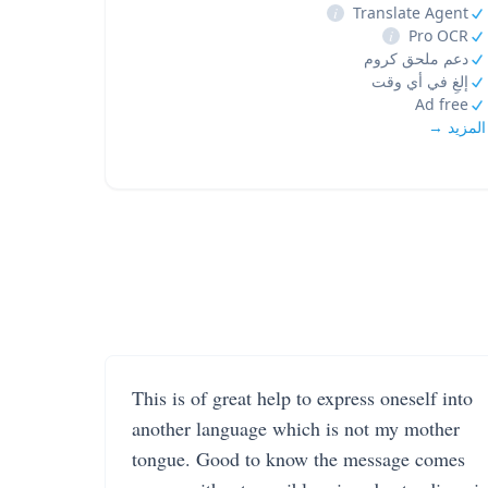
i
Translate Agent
i
Pro OCR
دعم ملحق كروم
إلغِ في أي وقت
Ad free
المزيد →
This is of great help to express oneself into
another language which is not my mother
tongue. Good to know the message comes