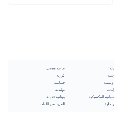
ية
عربية فصحى
سية
كورية
ونيسية
فيتنامية
ندية
بولندية
سبانية المكسيكية
يونانية قديمة
احلية
المزيد من اللغات