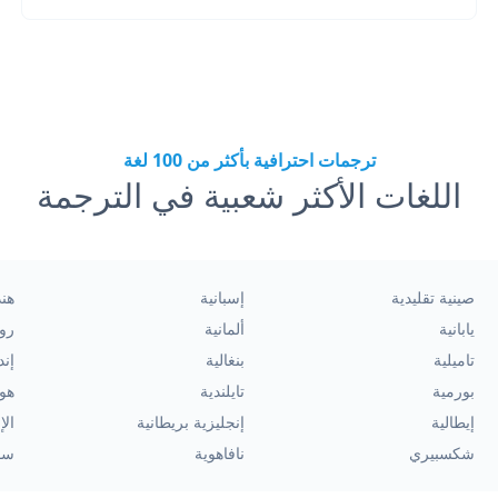
ترجمات احترافية بأكثر من 100 لغة
اللغات الأكثر شعبية في الترجمة
صينية تقليدية
إسبانية
هند
يابانية
ألمانية
رو
تاميلية
بنغالية
إند
بورمية
تايلندية
هول
إيطالية
إنجليزية بريطانية
الإ
شكسبيري
نافاهوية
سو