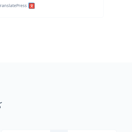
ranslatePress
ك