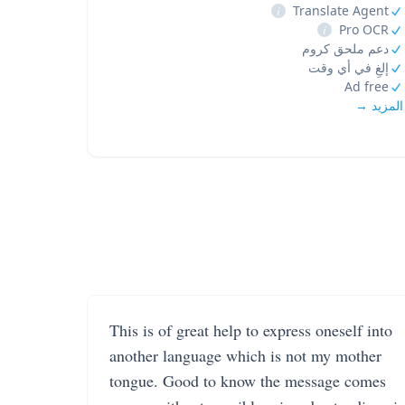
i
Translate Agent
i
Pro OCR
دعم ملحق كروم
إلغِ في أي وقت
Ad free
المزيد →
This is of great help to express oneself into
another language which is not my mother
tongue. Good to know the message comes