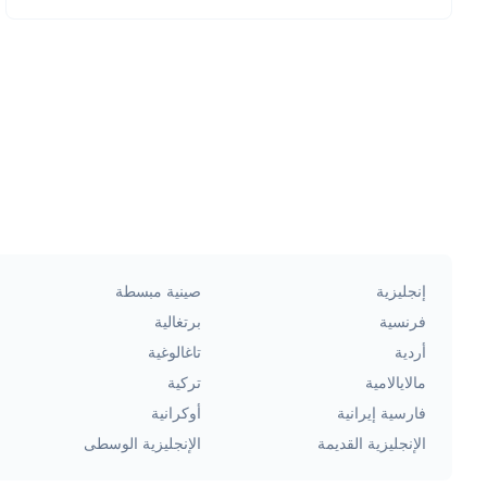
إنجليزية
صينية مبسطة
فرنسية
برتغالية
أردية
تاغالوغية
مالايالامية
تركية
فارسية إيرانية
أوكرانية
الإنجليزية القديمة
الإنجليزية الوسطى