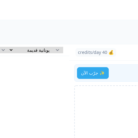
💰 40 credits/day
✨ جرّب الآن