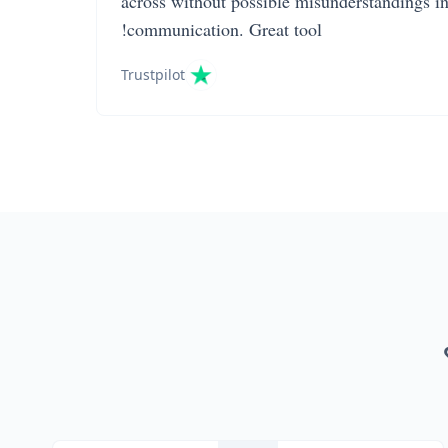
across without possible misunderstandings i
communication. Great tool!
Trustpilot