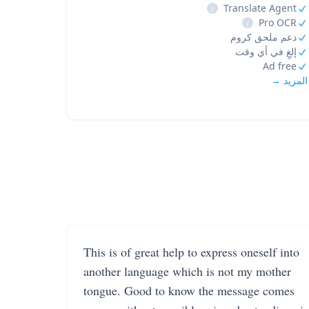
i
Translate Agent
i
Pro OCR
دعم ملحق كروم
إلغِ في أي وقت
Ad free
المزيد →
This is of great help to express oneself into
another language which is not my mother
tongue. Good to know the message comes