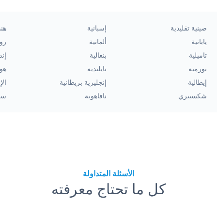
صينية تقليدية
إسبانية
هند
يابانية
ألمانية
رو
تاميلية
بنغالية
إند
بورمية
تايلندية
هول
إيطالية
إنجليزية بريطانية
الإ
شكسبيري
نافاهوية
سو
الأسئلة المتداولة
كل ما تحتاج معرفته