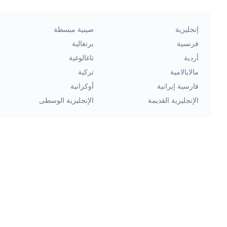
إنجليزية
صينية مبسطة
فرنسية
برتغالية
أردية
تاغالوغية
مالايالامية
تركية
فارسية إيرانية
أوكرانية
الإنجليزية القديمة
الإنجليزية الوسطى