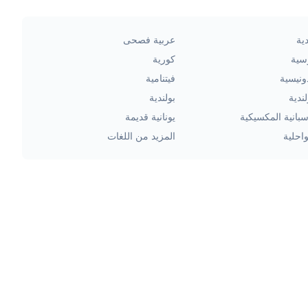
ية
عربية فصحى
سية
كورية
ونيسية
فيتنامية
ندية
بولندية
سبانية المكسيكية
يونانية قديمة
احلية
المزيد من اللغات