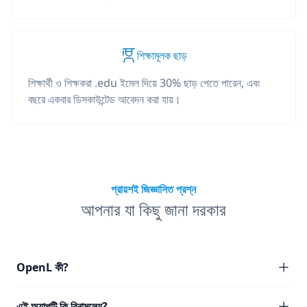
শিক্ষামূলক ছাড়
শিক্ষার্থী ও শিক্ষকরা .edu ইমেল দিয়ে 30% ছাড় পেতে পারেন, এবং
বছরে একবার ডিসকাউন্টেড আবেদন করা যায়।
প্রায়শই জিজ্ঞাসিত প্রশ্ন
আপনার যা কিছু জানা দরকার
OpenL কী?
এই অ্যাপটি কি বিনামূল্যে?