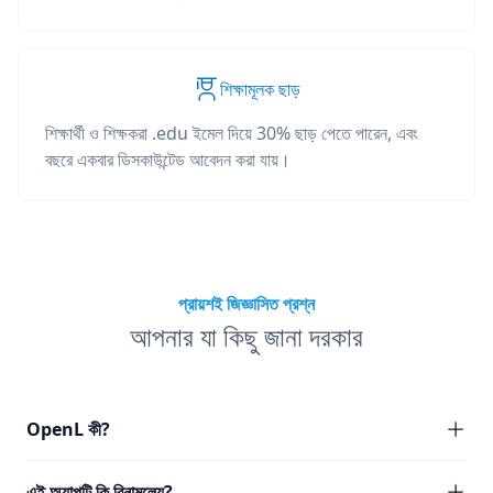
শিক্ষামূলক ছাড়
শিক্ষার্থী ও শিক্ষকরা .edu ইমেল দিয়ে 30% ছাড় পেতে পারেন, এবং
বছরে একবার ডিসকাউন্টেড আবেদন করা যায়।
প্রায়শই জিজ্ঞাসিত প্রশ্ন
আপনার যা কিছু জানা দরকার
OpenL কী?
এই অ্যাপটি কি বিনামূল্যে?