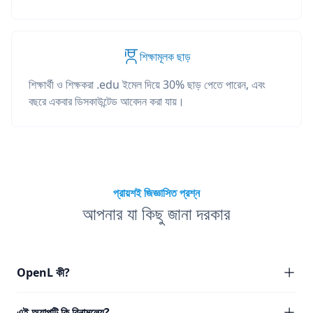
শিক্ষামূলক ছাড়
শিক্ষার্থী ও শিক্ষকরা .edu ইমেল দিয়ে 30% ছাড় পেতে পারেন, এবং
বছরে একবার ডিসকাউন্টেড আবেদন করা যায়।
প্রায়শই জিজ্ঞাসিত প্রশ্ন
আপনার যা কিছু জানা দরকার
OpenL কী?
এই অ্যাপটি কি বিনামূল্যে?