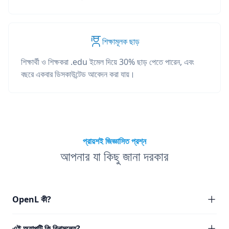
শিক্ষামূলক ছাড়
শিক্ষার্থী ও শিক্ষকরা .edu ইমেল দিয়ে 30% ছাড় পেতে পারেন, এবং
বছরে একবার ডিসকাউন্টেড আবেদন করা যায়।
প্রায়শই জিজ্ঞাসিত প্রশ্ন
আপনার যা কিছু জানা দরকার
OpenL কী?
এই অ্যাপটি কি বিনামূল্যে?