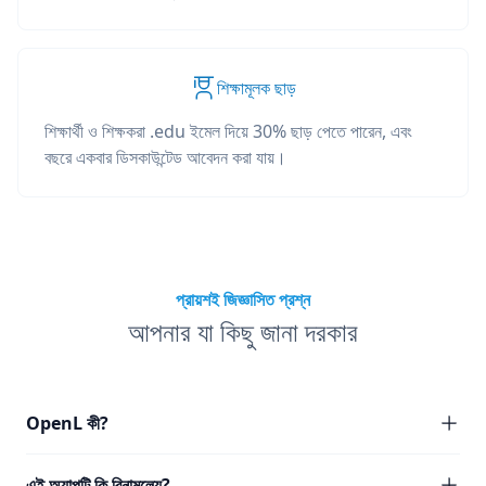
শিক্ষামূলক ছাড়
শিক্ষার্থী ও শিক্ষকরা .edu ইমেল দিয়ে 30% ছাড় পেতে পারেন, এবং
বছরে একবার ডিসকাউন্টেড আবেদন করা যায়।
প্রায়শই জিজ্ঞাসিত প্রশ্ন
আপনার যা কিছু জানা দরকার
OpenL কী?
এই অ্যাপটি কি বিনামূল্যে?