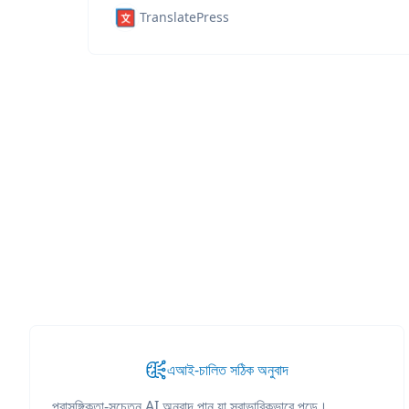
TranslatePress
এআই-চালিত সঠিক অনুবাদ
প্রাসঙ্গিকতা-সচেতন AI অনুবাদ পান যা স্বাভাবিকভাবে পড়ে।