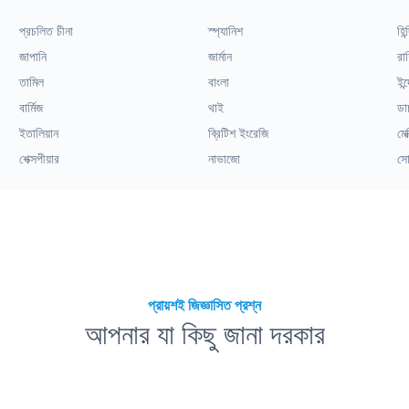
প্রচলিত চীনা
স্প্যানিশ
হিন্
জাপানি
জার্মান
রাশ
তামিল
বাংলা
ইন্
বার্মিজ
থাই
ডা
ইতালিয়ান
ব্রিটিশ ইংরেজি
মেক
শেক্সপীয়ার
নাভাজো
সো
প্রায়শই জিজ্ঞাসিত প্রশ্ন
আপনার যা কিছু জানা দরকার