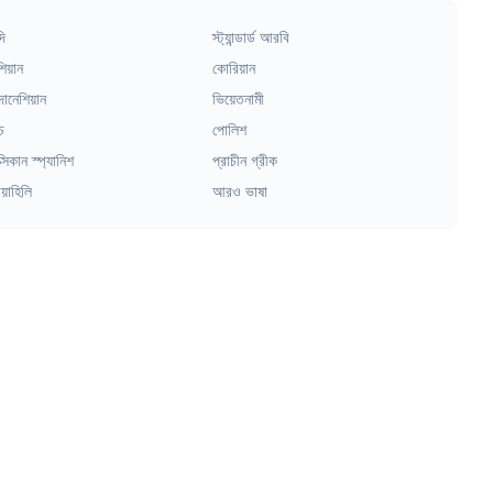
দি
স্ট্যান্ডার্ড আরবি
িয়ান
কোরিয়ান
দোনেশিয়ান
ভিয়েতনামী
চ
পোলিশ
্সিকান স্প্যানিশ
প্রাচীন গ্রীক
য়াহিলি
আরও ভাষা