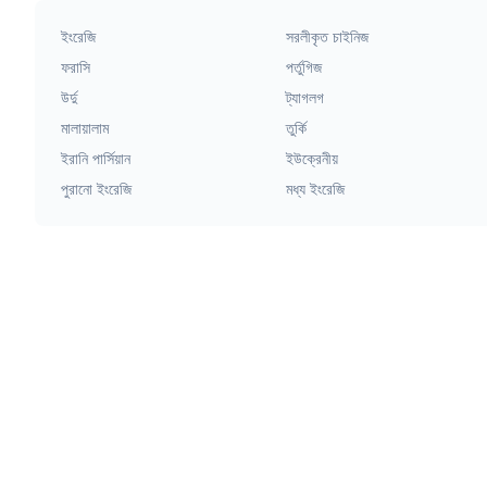
ইংরেজি
সরলীকৃত চাইনিজ
ফরাসি
পর্তুগিজ
উর্দু
ট্যাগলগ
মালায়ালাম
তুর্কি
ইরানি পার্সিয়ান
ইউক্রেনীয়
পুরানো ইংরেজি
মধ্য ইংরেজি