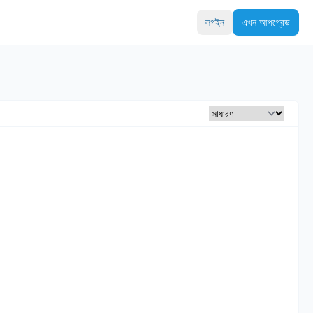
লগইন
এখন আপগ্রেড