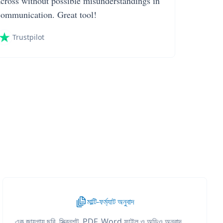
across without possible misunderstandings in
communication. Great tool!
Trustpilot
মাল্টি-ফর্ম্যাট অনুবাদ
এক জায়গায় ছবি, স্ক্রিনশট, PDF, Word ফাইল ও অডিও অনুবাদ