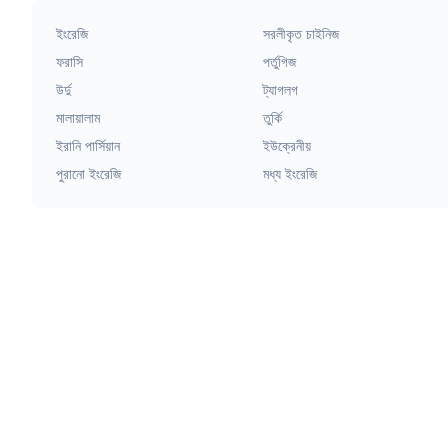
ইংরেজি
সরলীকৃত চাইনিজ
ফরাসি
পর্তুগিজ
উর্দু
ট্যাগলগ
মালায়ালাম
তুর্কি
ইরানি পার্সিয়ান
ইউক্রেনীয়
পুরানো ইংরেজি
মধ্য ইংরেজি