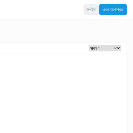
লগইন
এখন আপগ্রেড