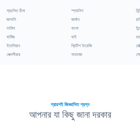
প্রচলিত চীনা
স্প্যানিশ
হিন্
জাপানি
জার্মান
রাশ
তামিল
বাংলা
ইন্
বার্মিজ
থাই
ডা
ইতালিয়ান
ব্রিটিশ ইংরেজি
মেক
শেক্সপীয়ার
নাভাজো
সো
প্রায়শই জিজ্ঞাসিত প্রশ্ন
আপনার যা কিছু জানা দরকার