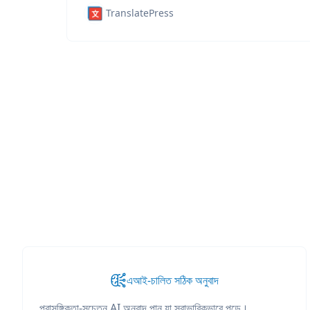
TranslatePress
এআই-চালিত সঠিক অনুবাদ
প্রাসঙ্গিকতা-সচেতন AI অনুবাদ পান যা স্বাভাবিকভাবে পড়ে।