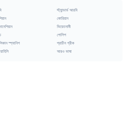
দি
স্ট্যান্ডার্ড আরবি
িয়ান
কোরিয়ান
দোনেশিয়ান
ভিয়েতনামী
চ
পোলিশ
্সিকান স্প্যানিশ
প্রাচীন গ্রীক
য়াহিলি
আরও ভাষা