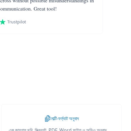
across without possible misunderstandings in
communication. Great tool!
Trustpilot
মাল্টি-ফর্ম্যাট অনুবাদ
এক জায়গায় ছবি, স্ক্রিনশট, PDF, Word ফাইল ও অডিও অনুবাদ