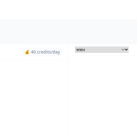
💰 40 credits/day