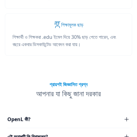
শিক্ষামূলক ছাড়
শিক্ষার্থী ও শিক্ষকরা .edu ইমেল দিয়ে 30% ছাড় পেতে পারেন, এবং
বছরে একবার ডিসকাউন্টেড আবেদন করা যায়।
প্রায়শই জিজ্ঞাসিত প্রশ্ন
আপনার যা কিছু জানা দরকার
OpenL কী?
এই অ্যাপটি কি বিনামূল্যে?