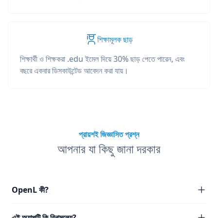
শিক্ষামূলক ছাড়
শিক্ষার্থী ও শিক্ষকরা .edu ইমেল দিয়ে 30% ছাড় পেতে পারেন, এবং
বছরে একবার ডিসকাউন্টেড আবেদন করা যায়।
প্রায়শই জিজ্ঞাসিত প্রশ্ন
আপনার যা কিছু জানা দরকার
OpenL কী?
এই অ্যাপটি কি বিনামূল্যে?