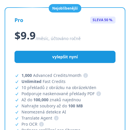
Nejoblíbenější
Pro
SLEVA 50 %.
$9.9
/měsíc, účtováno ročně
vylepšit nyní
1,000
Advanced Credits/month
i
Unlimited
Fast Credits
10 překladů z obrázku na obrázek/den
Podporuje naskenované překlady PDF
i
Až do
100,000
znaků najednou
Nahrajte soubory až do
100 MB
Neomezená detekce AI
Translate Agent
i
Pro OCR
i