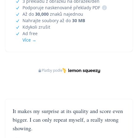
3 překladů z obrázku na obrázek/den
Podporuje naskenované překlady PDF
i
Až do
30,000
znaků najednou
Nahrajte soubory až do
30 MB
Kdykoli zrušit
Ad free
Více →
Platby podle
It makes my surprise at its quality and score even
bigger. I can only repeat myself, a really strong
showing.