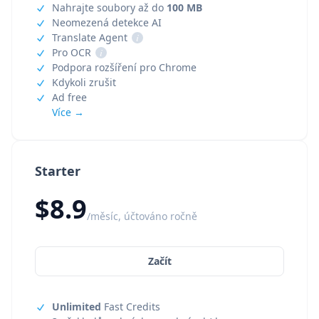
Nahrajte soubory až do
100 MB
Neomezená detekce AI
Translate Agent
i
Pro OCR
i
Podpora rozšíření pro Chrome
Kdykoli zrušit
Ad free
Více →
Starter
$8.9
/měsíc, účtováno ročně
Začít
Unlimited
Fast Credits