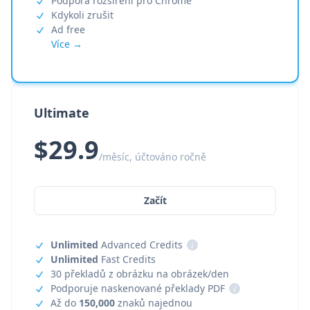
Podpora rozšíření pro Chrome
Kdykoli zrušit
Ad free
Více →
Ultimate
$29.9
/měsíc, účtováno ročně
Začít
Unlimited
Advanced Credits
i
Unlimited
Fast Credits
30 překladů z obrázku na obrázek/den
Podporuje naskenované překlady PDF
i
Až do
150,000
znaků najednou