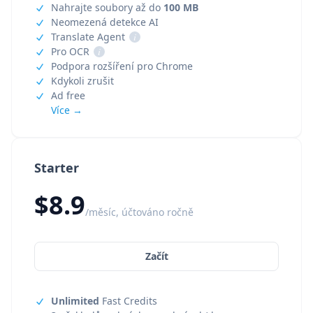
Nahrajte soubory až do
100 MB
Neomezená detekce AI
Translate Agent
i
Pro OCR
i
Podpora rozšíření pro Chrome
Kdykoli zrušit
Ad free
Více →
Starter
$8.9
/měsíc, účtováno ročně
Začít
Unlimited
Fast Credits