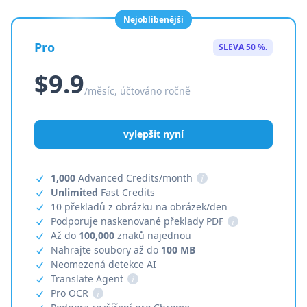
Nejoblíbenější
Pro
SLEVA 50 %.
$9.9
/měsíc, účtováno ročně
vylepšit nyní
1,000
Advanced Credits/month
i
Unlimited
Fast Credits
10 překladů z obrázku na obrázek/den
Podporuje naskenované překlady PDF
i
Až do
100,000
znaků najednou
Nahrajte soubory až do
100 MB
Neomezená detekce AI
Translate Agent
i
Pro OCR
i