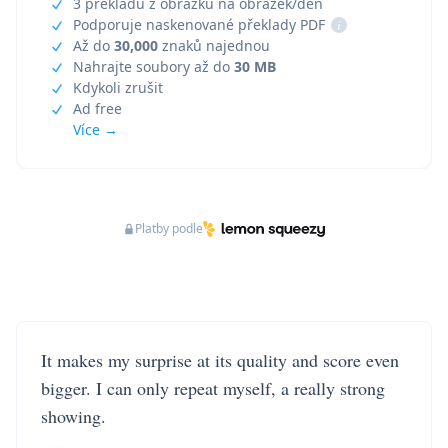
3 překladů z obrázku na obrázek/den
Podporuje naskenované překlady PDF
i
Až do
30,000
znaků najednou
Nahrajte soubory až do
30 MB
Kdykoli zrušit
Ad free
Více →
Platby podle
It makes my surprise at its quality and score even
bigger. I can only repeat myself, a really strong
showing.