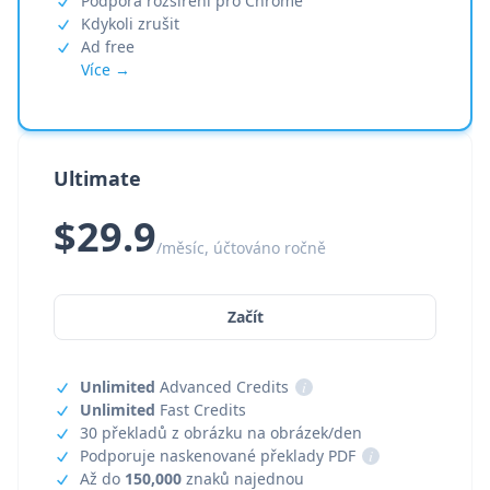
Podpora rozšíření pro Chrome
Kdykoli zrušit
Ad free
Více →
Ultimate
$29.9
/měsíc, účtováno ročně
Začít
Unlimited
Advanced Credits
i
Unlimited
Fast Credits
30 překladů z obrázku na obrázek/den
Podporuje naskenované překlady PDF
i
Až do
150,000
znaků najednou