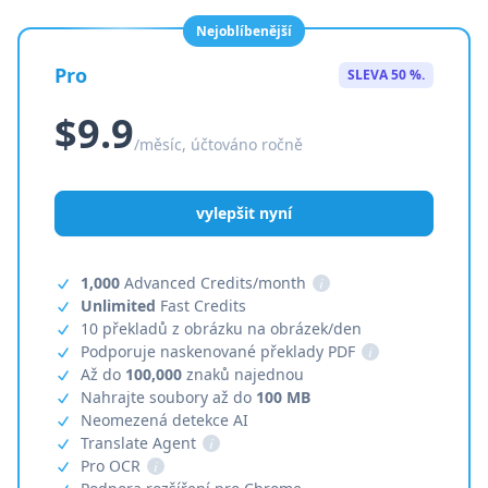
Nejoblíbenější
Pro
SLEVA 50 %.
$9.9
/měsíc, účtováno ročně
vylepšit nyní
1,000
Advanced Credits/month
i
Unlimited
Fast Credits
10 překladů z obrázku na obrázek/den
Podporuje naskenované překlady PDF
i
Až do
100,000
znaků najednou
Nahrajte soubory až do
100 MB
Neomezená detekce AI
Translate Agent
i
Pro OCR
i