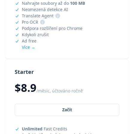
Nahrajte soubory až do
100 MB
Neomezená detekce AI
Translate Agent
i
Pro OCR
i
Podpora rozšíření pro Chrome
Kdykoli zrušit
Ad free
Více →
Starter
$8.9
/měsíc, účtováno ročně
Začít
Unlimited
Fast Credits