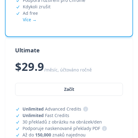
Podpora rozšíření pro Chrome
Kdykoli zrušit
Ad free
Více →
Ultimate
$29.9
/měsíc, účtováno ročně
Začít
Unlimited
Advanced Credits
i
Unlimited
Fast Credits
30 překladů z obrázku na obrázek/den
Podporuje naskenované překlady PDF
i
Až do
150,000
znaků najednou