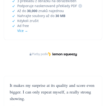
3 překladů z obrázku na obrázek/den
Podporuje naskenované překlady PDF
i
Až do
30,000
znaků najednou
Nahrajte soubory až do
30 MB
Kdykoli zrušit
Ad free
Více →
Platby podle
It makes my surprise at its quality and score even
bigger. I can only repeat myself, a really strong
showing.