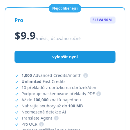
Nejoblíbenější
Pro
SLEVA 50 %.
$9.9
/měsíc, účtováno ročně
vylepšit nyní
1,000
Advanced Credits/month
i
Unlimited
Fast Credits
10 překladů z obrázku na obrázek/den
Podporuje naskenované překlady PDF
i
Až do
100,000
znaků najednou
Nahrajte soubory až do
100 MB
Neomezená detekce AI
Translate Agent
i
Pro OCR
i