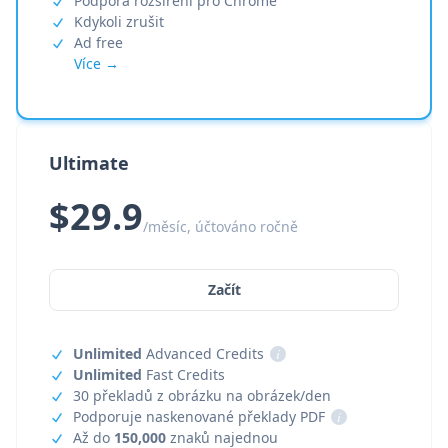
Podpora rozšíření pro Chrome
Kdykoli zrušit
Ad free
Více →
Ultimate
$29.9
/měsíc, účtováno ročně
Začít
Unlimited
Advanced Credits
i
Unlimited
Fast Credits
30 překladů z obrázku na obrázek/den
Podporuje naskenované překlady PDF
i
Až do
150,000
znaků najednou