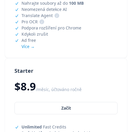
Nahrajte soubory až do
100 MB
Neomezená detekce AI
Translate Agent
i
Pro OCR
i
Podpora rozšíření pro Chrome
Kdykoli zrušit
Ad free
Více →
Starter
$8.9
/měsíc, účtováno ročně
Začít
Unlimited
Fast Credits