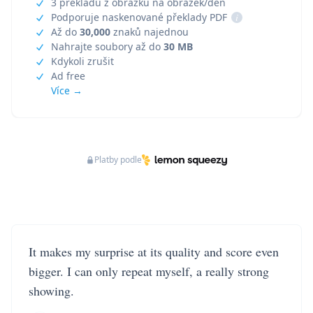
3 překladů z obrázku na obrázek/den
Podporuje naskenované překlady PDF
i
Až do
30,000
znaků najednou
Nahrajte soubory až do
30 MB
Kdykoli zrušit
Ad free
Více →
Platby podle
It makes my surprise at its quality and score even
bigger. I can only repeat myself, a really strong
showing.