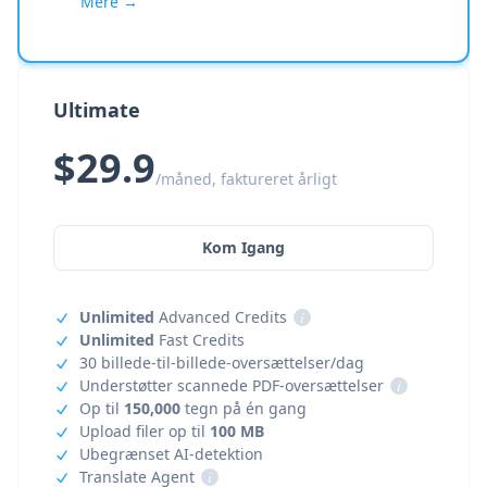
Mere →
Ultimate
$29.9
/måned, faktureret årligt
Kom Igang
Unlimited
Advanced Credits
i
Unlimited
Fast Credits
30 billede-til-billede-oversættelser/dag
Understøtter scannede PDF-oversættelser
i
Op til
150,000
tegn på én gang
Upload filer op til
100 MB
Ubegrænset AI-detektion
Translate Agent
i