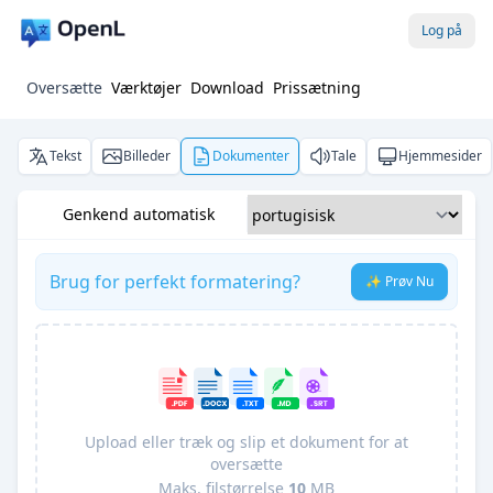
Log på
Oversætte
Værktøjer
Download
Prissætning
Tekst
Billeder
Dokumenter
Tale
Hjemmesider
Genkend automatisk
Brug for perfekt formatering?
✨ Prøv Nu
Upload eller træk og slip et dokument for at
oversætte
Maks. filstørrelse
10
MB