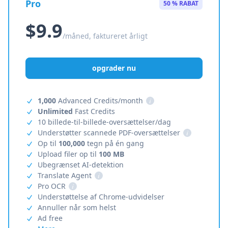
Pro
50 % RABAT
$9.9
/måned, faktureret årligt
opgrader nu
1,000
Advanced Credits/month
i
Unlimited
Fast Credits
10 billede-til-billede-oversættelser/dag
Understøtter scannede PDF-oversættelser
i
Op til
100,000
tegn på én gang
Upload filer op til
100 MB
Ubegrænset AI-detektion
Translate Agent
i
Pro OCR
i
Understøttelse af Chrome-udvidelser
Annuller når som helst
Ad free