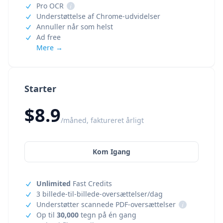
Pro OCR
i
Understøttelse af Chrome-udvidelser
Annuller når som helst
Ad free
Mere →
Starter
$8.9
/måned, faktureret årligt
Kom Igang
Unlimited
Fast Credits
3 billede-til-billede-oversættelser/dag
Understøtter scannede PDF-oversættelser
i
Op til
30,000
tegn på én gang