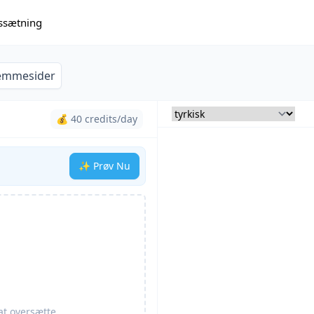
issætning
emmesider
💰 40 credits/day
✨ Prøv Nu
at oversætte