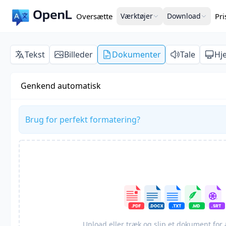
Oversætte
Værktøjer
Download
Pr
Tekst
Billeder
Dokumenter
Tale
Hj
Genkend automatisk
Brug for perfekt formatering?
Upload eller træk og slip et dokument for 