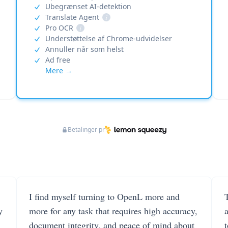
Ubegrænset AI-detektion
Translate Agent
i
Pro OCR
i
Understøttelse af Chrome-udvidelser
Annuller når som helst
Ad free
Mere →
Betalinger pr
I find myself turning to OpenL more and
T
y
more for any task that requires high accuracy,
document integrity, and peace of mind about