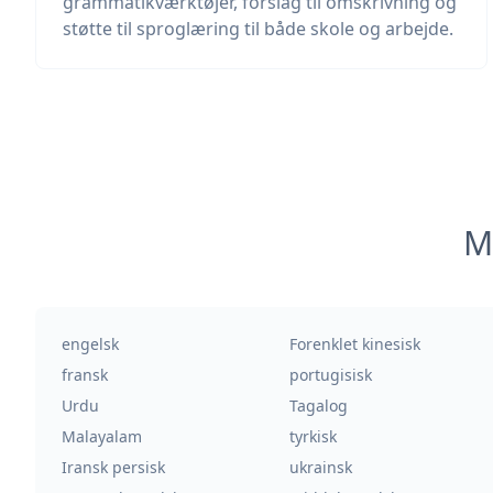
grammatikværktøjer, forslag til omskrivning og
støtte til sproglæring til både skole og arbejde.
M
engelsk
Forenklet kinesisk
fransk
portugisisk
Urdu
Tagalog
Malayalam
tyrkisk
Iransk persisk
ukrainsk