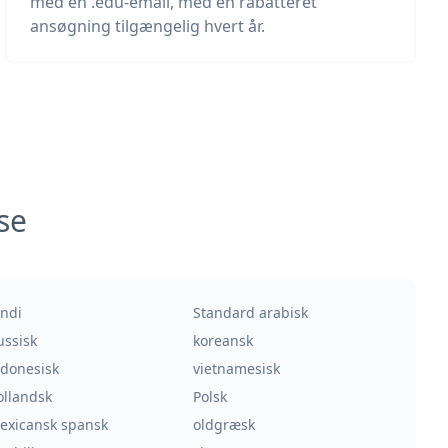
med en .edu-email, med én rabatteret
ansøgning tilgængelig hvert år.
se
indi
Standard arabisk
ussisk
koreansk
ndonesisk
vietnamesisk
ollandsk
Polsk
exicansk spansk
oldgræsk