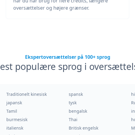
når du har brug for flere credits, længere
oversættelser og højere grænser.
Ekspertoversættelser på 100+ sprog
est populære sprog i oversættel
Traditionelt kinesisk
spansk
h
japansk
tysk
R
Tamil
bengalsk
i
burmesisk
Thai
h
italiensk
Britisk engelsk
M