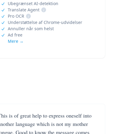
Ubegrænset AI-detektion
Translate Agent
i
Pro OCR
i
Understøttelse af Chrome-udvidelser
Annuller når som helst
Ad free
Mere →
his is of great help to express oneself into
another language which is not my mother
tongue. Good to know the message comes