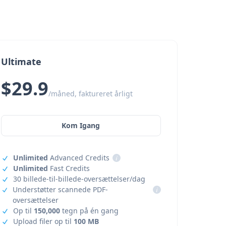
Ultimate
$29.9
/måned, faktureret årligt
Kom Igang
Unlimited
Advanced Credits
i
Unlimited
Fast Credits
30 billede-til-billede-oversættelser/dag
Understøtter scannede PDF-
i
oversættelser
Op til
150,000
tegn på én gang
Upload filer op til
100 MB