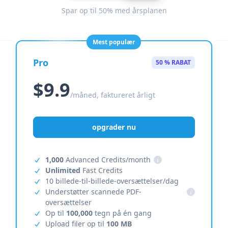
Spar op til 50% med årsplanen
Mest populær
Pro
50 % RABAT
$9.9
/måned, faktureret årligt
opgrader nu
1,000
Advanced Credits/month
i
Unlimited
Fast Credits
10 billede-til-billede-oversættelser/dag
Understøtter scannede PDF-
i
oversættelser
Op til
100,000
tegn på én gang
Upload filer op til
100 MB