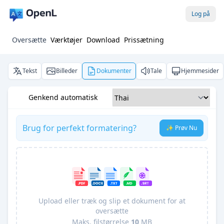
Log på
Oversætte
Værktøjer
Download
Prissætning
Tekst
Billeder
Dokumenter
Tale
Hjemmesider
Genkend automatisk
Brug for perfekt formatering?
✨ Prøv Nu
Upload eller træk og slip et dokument for at
oversætte
Maks. filstørrelse
10
MB