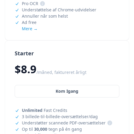
Pro OCR
i
Understøttelse af Chrome-udvidelser
Annuller når som helst
Ad free
Mere →
Starter
$8.9
/måned, faktureret årligt
Kom Igang
Unlimited
Fast Credits
3 billede-til-billede-oversættelser/dag
Understøtter scannede PDF-oversættelser
i
Op til
30,000
tegn på én gang