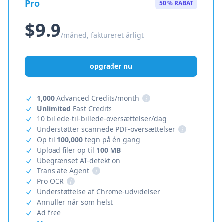
Pro
50 % RABAT
$9.9
/måned, faktureret årligt
opgrader nu
1,000
Advanced Credits/month
i
Unlimited
Fast Credits
10 billede-til-billede-oversættelser/dag
Understøtter scannede PDF-oversættelser
i
Op til
100,000
tegn på én gang
Upload filer op til
100 MB
Ubegrænset AI-detektion
Translate Agent
i
Pro OCR
i
Understøttelse af Chrome-udvidelser
Annuller når som helst
Ad free