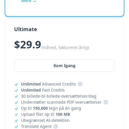
Mere →
Ultimate
$29.9
/måned, faktureret årligt
Kom Igang
Unlimited
Advanced Credits
i
Unlimited
Fast Credits
30 billede-til-billede-oversættelser/dag
Understøtter scannede PDF-oversættelser
i
Op til
150,000
tegn på én gang
Upload filer op til
100 MB
Ubegrænset AI-detektion
Translate Agent
i