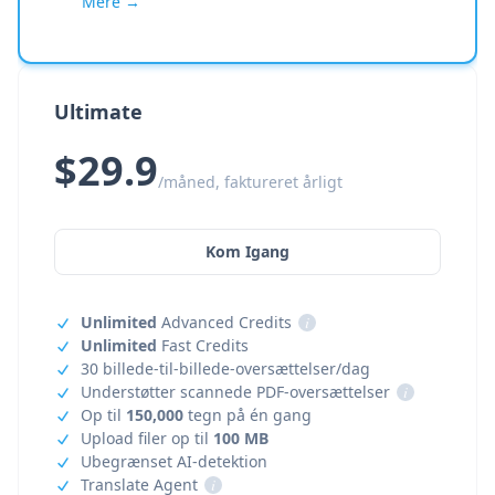
Mere →
Ultimate
$29.9
/måned, faktureret årligt
Kom Igang
Unlimited
Advanced Credits
i
Unlimited
Fast Credits
30 billede-til-billede-oversættelser/dag
Understøtter scannede PDF-oversættelser
i
Op til
150,000
tegn på én gang
Upload filer op til
100 MB
Ubegrænset AI-detektion
Translate Agent
i