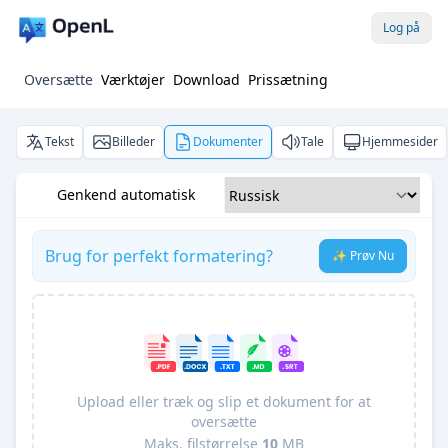
Log på
Oversætte
Værktøjer
Download
Prissætning
Tekst
Billeder
Dokumenter
Tale
Hjemmesider
Genkend automatisk
Brug for perfekt formatering?
✨ Prøv Nu
Upload eller træk og slip et dokument for at
oversætte
Maks. filstørrelse
10
MB