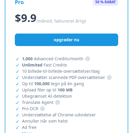
Pro
50 % RABAT
$9.9
/måned, faktureret årligt
opgrader nu
1,000
Advanced Credits/month
i
Unlimited
Fast Credits
10 billede-til-billede-oversættelser/dag
Understøtter scannede PDF-oversættelser
i
Op til
100,000
tegn på én gang
Upload filer op til
100 MB
Ubegrænset AI-detektion
Translate Agent
i
Pro OCR
i
Understøttelse af Chrome-udvidelser
Annuller når som helst
Ad free