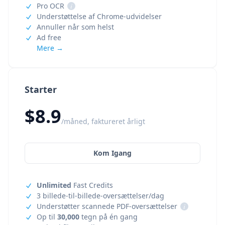
Pro OCR
i
Understøttelse af Chrome-udvidelser
Annuller når som helst
Ad free
Mere →
Starter
$8.9
/måned, faktureret årligt
Kom Igang
Unlimited
Fast Credits
3 billede-til-billede-oversættelser/dag
Understøtter scannede PDF-oversættelser
i
Op til
30,000
tegn på én gang